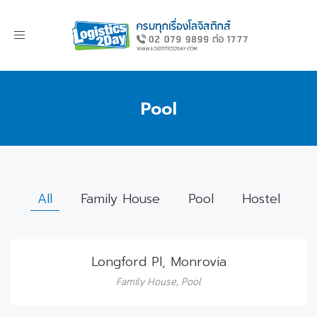
Toggle
navigation
Pool
All
Family House
Pool
Hostel
Longford Pl, Monrovia
Family House
,
Pool