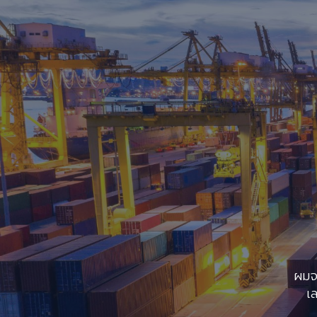
ผมจ
เ