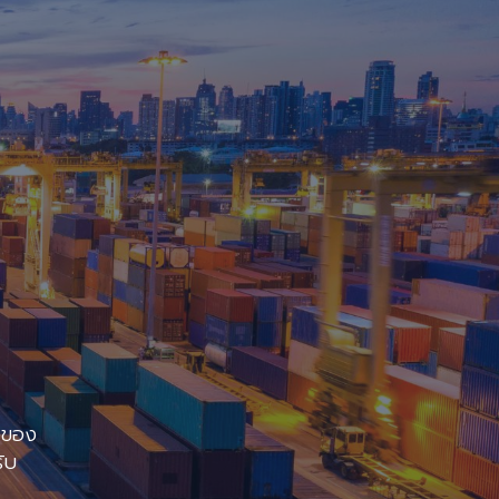
งของ
ับ