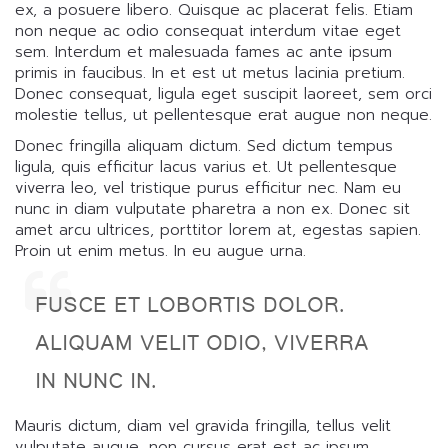
ex, a posuere libero. Quisque ac placerat felis. Etiam
non neque ac odio consequat interdum vitae eget
sem. Interdum et malesuada fames ac ante ipsum
primis in faucibus. In et est ut metus lacinia pretium.
Donec consequat, ligula eget suscipit laoreet, sem orci
molestie tellus, ut pellentesque erat augue non neque.
Donec fringilla aliquam dictum. Sed dictum tempus
ligula, quis efficitur lacus varius et. Ut pellentesque
viverra leo, vel tristique purus efficitur nec. Nam eu
nunc in diam vulputate pharetra a non ex. Donec sit
amet arcu ultrices, porttitor lorem at, egestas sapien.
Proin ut enim metus. In eu augue urna.
FUSCE ET LOBORTIS DOLOR.
ALIQUAM VELIT ODIO, VIVERRA
IN NUNC IN.
Mauris dictum, diam vel gravida fringilla, tellus velit
vulputate augue, non cursus erat est ac ipsum.