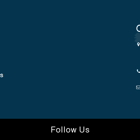
cs
Follow Us