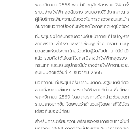
พฤศจิกายน 2568 พบว่ามีเหตุขัดข้องรวม 24 ครั้
ระบบจ่ายไฟฟ้า จุดสับราง ระบบอาณัติสัญญาณ ร
ผู้ให้บริการเพิ่มความเข้มงวดในการตรวจสอบและบำ
กันวางแนวทางป้องกันเพื่อลดโอกาสเกิดเหตุขัดข้
ที่ประชุมยังได้รับทราบความคืบหน้าการแก้ไขปัญ
ลาดพร้าว–สำโรง และสายสีชมพู ช่วงแคราย–มีนบุ
มวลชนแห่งประเทศไทยร่วมกับผู้รับสัมปทาน ได้ดำ
แล้ว รวมถึงได้เร่งแก้ไขกรณีรางนำไฟฟ้าหลุดร่วง
กระแทก และเสริมอุปกรณ์ยึดรางจ่ายไฟฟ้าตามระยะที่ก
รูปแบบตั้งแต่วันที่ 4 ธันวาคม 2568
นอกจากนี้ ที่ประชุมได้รับทราบมติคณะรัฐมนตรีเก
ชานเมืองสายสีแดง และรถไฟฟ้าสายสีม่วง ซึ่งมีผลดำเ
พฤศจิกายน 2569 โดยมาตรการดังกล่าวช่วยลดภาระ
ระบบรางมากขึ้น โดยพบว่าจำนวนผู้โดยสารที่ใช้บัตร 
เดียวกันของปีก่อน
สำหรับการเตรียมความพร้อมรองรับการเดินทางในช่ว
มกราคม 2569 คาดว่าจะมีประชาชนใช้บริการรถไฟฟ้าจ