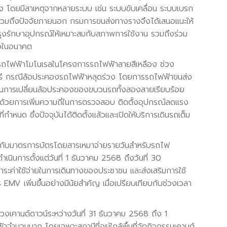
ง โดยมีสาเหตุจากหลายระบบ เช่น ระบบขับเคลื่อน ระบบเบรก
วมถึงปัจจัยภายนอก กรมการขนส่งทางรางจึงได้เสนอแนะให้
รุงรักษาอุปกรณ์ให้เหมาะสมกับสภาพการใช้งาน รวมถึงร่วม
องในอนาคต
หารถไฟฟ้าโมโนเรลในโครงการรถไฟฟ้าสายสีเหลือง ช่วง
รี กรณีล้อประคองรถไฟฟ้าหลุดร่วง โดยการรถไฟฟ้าขนส่ง
เนินการเปลี่ยนล้อประคองของขบวนรถทั้งสองสายเรียบร้อย
 ด้วยการเพิ่มความถี่ในการตรวจสอบ ติดตั้งอุปกรณ์ลดแรง
ำหนด ซึ่งปัจจุบันได้ติดตั้งแล้วและเปิดให้บริการเดินรถเต็ม
ี่ยวกับมาตรการบัตรโดยสารเหมาจ่ายรายวันสำหรับรถไฟ
นินการตั้งแต่วันที่ 1 ธันวาคม 2568 ถึงวันที่ 30
ค่าใช้จ่ายในการเดินทางของประชาชน และส่งเสริมการใช้
EMV เพิ่มขึ้นอย่างมีนัยสำคัญ เมื่อเปรียบเทียบกับช่วงเวลา
งเคานต์ดาวน์ระหว่างวันที่ 31 ธันวาคม 2568 ถึง 1
ำนวนมาก โดยเฉพาะสถานีที่อยู่ใกล้พื้นที่จัดกิจกรรมเคานต์