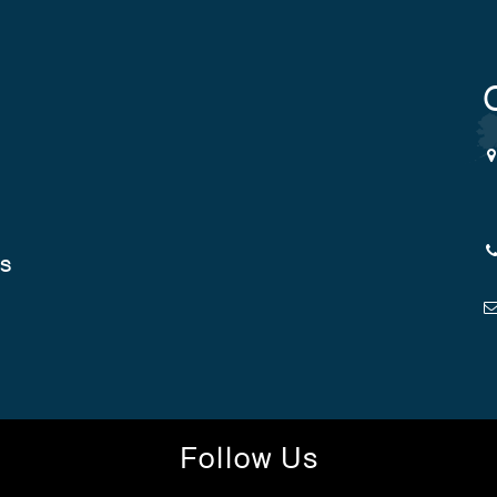
cs
Follow Us