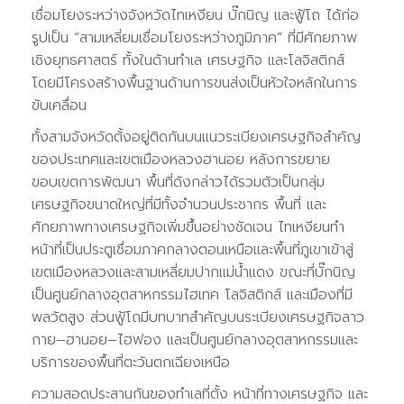
เชื่อมโยงระหว่างจังหวัดไทเหงียน บั๊กนิญ และฟู้โถ ได้ก่อ
รูปเป็น “สามเหลี่ยมเชื่อมโยงระหว่างภูมิภาค” ที่มีศักยภาพ
เชิงยุทธศาสตร์ ทั้งในด้านทำเล เศรษฐกิจ และโลจิสติกส์
โดยมีโครงสร้างพื้นฐานด้านการขนส่งเป็นหัวใจหลักในการ
ขับเคลื่อน
ทั้งสามจังหวัดตั้งอยู่ติดกันบนแนวระเบียงเศรษฐกิจสำคัญ
ของประเทศและเขตเมืองหลวงฮานอย หลังการขยาย
ขอบเขตการพัฒนา พื้นที่ดังกล่าวได้รวมตัวเป็นกลุ่ม
เศรษฐกิจขนาดใหญ่ที่มีทั้งจำนวนประชากร พื้นที่ และ
ศักยภาพทางเศรษฐกิจเพิ่มขึ้นอย่างชัดเจน ไทเหงียนทำ
หน้าที่เป็นประตูเชื่อมภาคกลางตอนเหนือและพื้นที่ภูเขาเข้าสู่
เขตเมืองหลวงและสามเหลี่ยมปากแม่น้ำแดง ขณะที่บั๊กนิญ
เป็นศูนย์กลางอุตสาหกรรมไฮเทค โลจิสติกส์ และเมืองที่มี
พลวัตสูง ส่วนฟู้โถมีบทบาทสำคัญบนระเบียงเศรษฐกิจลาว
กาย–ฮานอย–ไฮฟอง และเป็นศูนย์กลางอุตสาหกรรมและ
บริการของพื้นที่ตะวันตกเฉียงเหนือ
ความสอดประสานกันของทำเลที่ตั้ง หน้าที่ทางเศรษฐกิจ และ