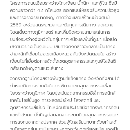
โครงการถนนเชื่อมระหว่างไทเหงียน บั๊กนิญ และฟู้โถ ซึ่งมี
ความยาวกว่า 42 กิโลเมตร ออกแบบให้รองรับความเร็วสูง
และการจราจรขนาดใหญ่ คาดว่าจะแล้วเสร็จในช่วงต้นปี
2569 จะช่วยลดระยะเวลาและต้นทุนการเดินทาง ลดความ
โดดเดี่ยวทางภูมิศาสตร์ และเพิ่มขีดความสามารถในการ
ขนส่งระหว่างจังหวัดในกลุ่มภาคเหนือและพื้นที่ภูเขา เมื่อเปิด
ใช้งานอย่างเต็มรูปแบบ เส้นทางดังกล่าวจะกลายเป็นโครง
ข่ายหลักที่เชื่อมโยงเขตเมืองหลวงกับจังหวัดตอนใน สร้าง
เงื่อนไขที่เอื้อต่อการจัดตั้งเขตอุตสาหกรรมและศูนย์โลจิสติ
กส์ขนาดใหญ่ตามแนวเส้นทาง
จากรากฐานโครงสร้างพื้นฐานที่แข็งแกร่ง จังหวัดทั้งสามได้
กำหนดทิศทางร่วมกันในการพัฒนาเขตอุตสาหกรรมเชื่อม
โยงระหว่างภูมิภาค โดยมุ่งเน้นอุตสาหกรรมอิเล็กทรอนิกส์
เทคโนโลยีขั้นสูง การผลิตสมัยใหม่ โลจิสติกส์ และ
อุตสาหกรรมสีเขียว ไทเหงียนใช้ประโยชน์จากทรัพยากรที่ดิน
และกำลังคน บั๊กนิญต่อยอดจากระบบนิเวศอุตสาหกรรมและ
การลงทุนจากต่างประเทศ ส่วนฟู้โถเสริมบทบาทด้วยทำเลด้
านโลจิสติกส์บนระเบียงเศรษฐกิจตะวันตกเฉียงเหนือ เกิดเป็น