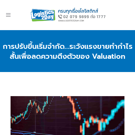
Toggle
navigation
การปรับขึ้นเริ่มจำกัด...ระวังแรงขายทำกำไร
สั้นเพื่อลดความตึงตัวของ Valuation