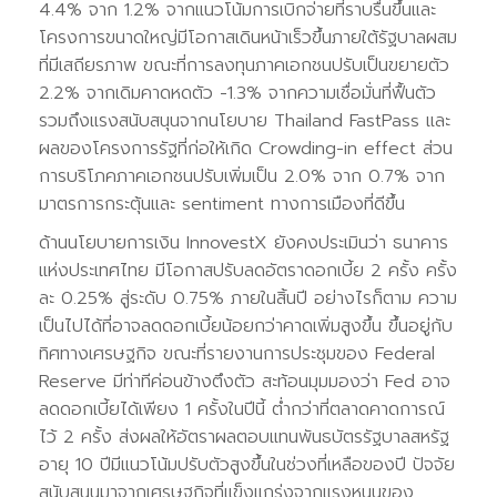
4.4% จาก 1.2% จากแนวโน้มการเบิกจ่ายที่ราบรื่นขึ้นและ
โครงการขนาดใหญ่มีโอกาสเดินหน้าเร็วขึ้นภายใต้รัฐบาลผสม
ที่มีเสถียรภาพ ขณะที่การลงทุนภาคเอกชนปรับเป็นขยายตัว
2.2% จากเดิมคาดหดตัว -1.3% จากความเชื่อมั่นที่ฟื้นตัว
รวมถึงแรงสนับสนุนจากนโยบาย Thailand FastPass และ
ผลของโครงการรัฐที่ก่อให้เกิด Crowding-in effect ส่วน
การบริโภคภาคเอกชนปรับเพิ่มเป็น 2.0% จาก 0.7% จาก
มาตรการกระตุ้นและ sentiment ทางการเมืองที่ดีขึ้น
ด้านนโยบายการเงิน InnovestX ยังคงประเมินว่า ธนาคาร
แห่งประเทศไทย มีโอกาสปรับลดอัตราดอกเบี้ย 2 ครั้ง ครั้ง
ละ 0.25% สู่ระดับ 0.75% ภายในสิ้นปี อย่างไรก็ตาม ความ
เป็นไปได้ที่อาจลดดอกเบี้ยน้อยกว่าคาดเพิ่มสูงขึ้น ขึ้นอยู่กับ
ทิศทางเศรษฐกิจ ขณะที่รายงานการประชุมของ Federal
Reserve มีท่าทีค่อนข้างตึงตัว สะท้อนมุมมองว่า Fed อาจ
ลดดอกเบี้ยได้เพียง 1 ครั้งในปีนี้ ต่ำกว่าที่ตลาดคาดการณ์
ไว้ 2 ครั้ง ส่งผลให้อัตราผลตอบแทนพันธบัตรรัฐบาลสหรัฐ
อายุ 10 ปีมีแนวโน้มปรับตัวสูงขึ้นในช่วงที่เหลือของปี ปัจจัย
สนับสนุนมาจากเศรษฐกิจที่แข็งแกร่งจากแรงหนุนของ