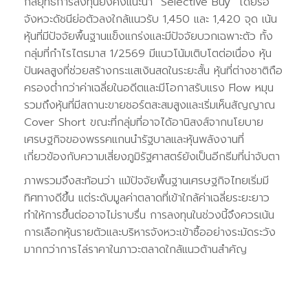
กลยุทธ์การลงทุนยังคงแนะนำ “Selective Buy” โดยรอ
จังหวะดัชนีย่อตัวลงใกล้แนวรับ 1,450 และ 1,420 จุด เน้น
หุ้นที่มีปัจจัยพื้นฐานแข็งแกร่งและมีปัจจัยบวกเฉพาะตัว ทั้ง
กลุ่มที่กำไรไตรมาส 1/2569 มีแนวโน้มเติบโตต่อเนื่อง หุ้น
ปันผลสูงที่ช่วยสร้างกระแสเงินสดในระยะสั้น หุ้นที่ต่างชาติถือ
ครองต่ำกว่าค่าเฉลี่ยในอดีตและมีโอกาสรับแรง Flow หมุน
รวมถึงหุ้นที่มีสถานะขายชอร์ตสะสมสูงและเริ่มเห็นสัญญาณ
Cover Short ขณะที่กลุ่มที่อาจได้อานิสงส์จากนโยบาย
เศรษฐกิจของพรรคแกนนำรัฐบาลและหุ้นพลังงานที่
เกี่ยวข้องกับความเสี่ยงภูมิรัฐศาสตร์ยังเป็นอีกธีมที่น่าจับตา
ภาพรวมจึงสะท้อนว่า แม้ปัจจัยพื้นฐานเศรษฐกิจไทยเริ่มมี
ทิศทางดีขึ้น แต่ระดับมูลค่าตลาดที่เข้าใกล้ค่าเฉลี่ยระยะยาว
ทำให้การขึ้นต่ออาจไม่ราบรื่น การลงทุนในช่วงนี้จึงควรเน้น
การเลือกหุ้นรายตัวและบริหารจังหวะเข้าซื้ออย่างระมัดระวัง
มากกว่าการไล่ราคาในภาวะตลาดใกล้แนวต้านสำคัญ