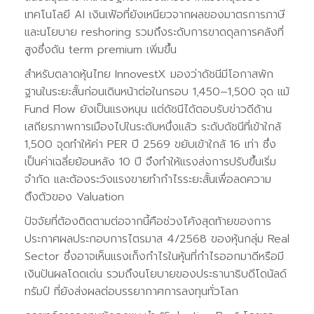
เทคโนโลยี AI เงินเฟ้อที่ยังเหนียวจากผลของมาตรการภาษี
และนโยบาย reshoring รวมถึงระดับการขาดดุลการคลังที่
สูงซึ่งดัน term premium เพิ่มขึ้น
สำหรับตลาดหุ้นไทย InnovestX มองว่าดัชนีมีโอกาสพัก
ฐานในระยะสั้นก่อนเดินหน้าต่อในกรอบ 1,450–1,500 จุด แม้
Fund Flow ยังเป็นแรงหนุน แต่ดัชนีได้ตอบรับข่าวดีด้าน
เสถียรภาพการเมืองไปในระดับหนึ่งแล้ว ระดับดัชนีที่เข้าใกล้
1,500 จุดทำให้ค่า PER ปี 2569 ขยับเข้าใกล้ 16 เท่า ซึ่ง
เป็นค่าเฉลี่ยย้อนหลัง 10 ปี จึงทำให้แรงส่งการปรับขึ้นเริ่ม
จำกัด และต้องระวังแรงขายทำกำไรระยะสั้นเพื่อลดความ
ตึงตัวของ Valuation
ปัจจัยที่ต้องติดตามต่อจากนี้คือช่วงโค้งสุดท้ายของการ
ประกาศผลประกอบการไตรมาส 4/2568 ของหุ้นกลุ่ม Real
Sector ซึ่งอาจเห็นแรงเก็งกำไรในหุ้นที่กำไรออกมาดีหรือมี
เงินปันผลโดดเด่น รวมถึงนโยบายของประธานาธิบดีโดนัลด์
ทรัมป์ ที่ยังส่งผลต่อบรรยากาศการลงทุนทั่วโลก