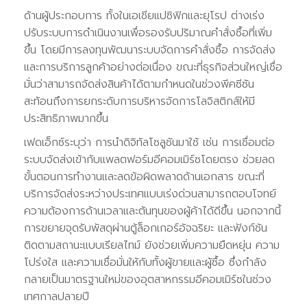
ด้านผู้ประกอบการ ทั้งในเอเชียแปซิฟิกและยุโรป ต่างเร่ง
ปรับระบบการดำเนินงานเพื่อรองรับปริมาณคำสั่งซื้อที่เพิ่ม
ขึ้น โดยมีการลงทุนพัฒนาระบบจัดการคำสั่งซื้อ การจัดส่ง
และการบริการลูกค้าอย่างต่อเนื่อง ขณะที่ธุรกิจส่วนใหญ่เชื่อ
มั่นว่าสามารถจัดส่งสินค้าได้ตามกำหนดในช่วงพีคซีซัน
สะท้อนถึงการยกระดับการบริหารจัดการโลจิสติกส์ให้มี
ประสิทธิภาพมากขึ้น
เฟดเอ็กซ์ระบุว่า การนำดิจิทัลโซลูชันมาใช้ เช่น การเชื่อมต่อ
ระบบจัดส่งเข้ากับแพลตฟอร์มอีคอมเมิร์ซโดยตรง ช่วยลด
ขั้นตอนการทำงานและลดข้อผิดพลาดด้านเอกสาร ขณะที่
บริการจัดส่งระหว่างประเทศแบบเร่งด่วนสามารถตอบโจทย์
ความต้องการด้านเวลาและต้นทุนของผู้ค้าได้ดีขึ้น นอกจากนี้
การขยายจุดรับพัสดุผ่านตู้ล็อกเกอร์อัจฉริยะ และฟังก์ชัน
ติดตามสถานะแบบเรียลไทม์ ยังช่วยเพิ่มความยืดหยุ่น ความ
โปร่งใส และความเชื่อมั่นให้กับทั้งผู้ขายและผู้ซื้อ ซึ่งกำลัง
กลายเป็นมาตรฐานใหม่ของอุตสาหกรรมอีคอมเมิร์ซในช่วง
เทศกาลปลายปี