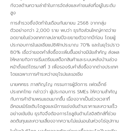
กังวลด้านความล่าช้าในการจัดส่งและค่าขนส่งที่อยู่ในระดับ
สูง
การสำรวจซึ่งจัดทำในเดือนกันยายน 2568 จากกลุ่ม
ตัวอย่างกว่า 2,000 ราย พบว่า ธุรกิจส่วนใหญ่คาดว่าย
อดขายในช่วงเทศกาลปลายปีจะขยายตัวจากปีก่อน โดยผู้
ประกอบการในเอเชียแปซิฟิกประมาณ 70% และในยุโรปราว
80% เชื่อว่ายอดคำสั่งซื้อจะเพิ่มขึ้นอย่างมีนัยสำคัญ ส่งผล
ให้หลายกิจการเริ่มเตรียมสต๊อกสินค้าและระบบหลังบ้านล่วง
หน้าตั้งแต่ไตรมาสที่ 3 เพื่อรองรับคำสั่งซื้อจากต่างประเทศ
โดยเฉพาะการค้าระหว่างยุโรปและเอเชีย
นายศศธร ภาสภิญโญ กรรมการผู้จัดการ เฟดเอ็กซ์
ประเทศไทย กล่าวว่า ผู้ประกอบการ SMEs ให้ความสำคัญ
กับการค้าข้ามพรมแดนมากขึ้น เนื่องจากเป็นช่วงเวลาที่
อีคอมเมิร์ซเติบโตสูงและมีการแข่งขันด้านราคาและความเร็ว
อย่างเข้มข้น ธุรกิจจึงต้องการโซลูชันด้านโลจิสติกส์ที่ช่วย
ลดต้นทุนและความเสี่ยงจากความไม่แน่นอนในห่วงโซ่อุปทาน