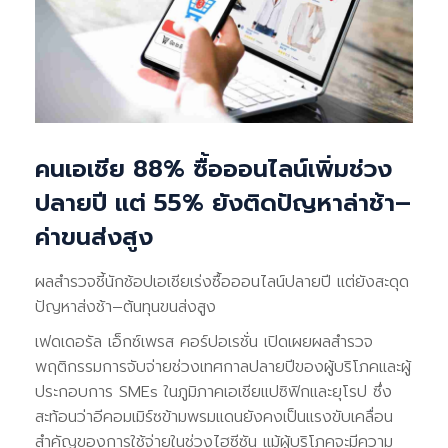
คนเอเชีย 88% ซื้อออนไลน์เพิ่มช่วง
ปลายปี แต่ 55% ยังติดปัญหาล่าช้า–
ค่าขนส่งสูง
ผลสำรวจชี้นักช้อปเอเชียเร่งซื้อออนไลน์ปลายปี แต่ยังสะดุด
ปัญหาส่งช้า–ต้นทุนขนส่งสูง
เฟดเดอรัล เอ็กซ์เพรส คอร์ปอเรชั่น เปิดเผยผลสำรวจ
พฤติกรรมการจับจ่ายช่วงเทศกาลปลายปีของผู้บริโภคและผู้
ประกอบการ SMEs ในภูมิภาคเอเชียแปซิฟิกและยุโรป ซึ่ง
สะท้อนว่าอีคอมเมิร์ซข้ามพรมแดนยังคงเป็นแรงขับเคลื่อน
สำคัญของการใช้จ่ายในช่วงไฮซีซัน แม้ผู้บริโภคจะมีความ