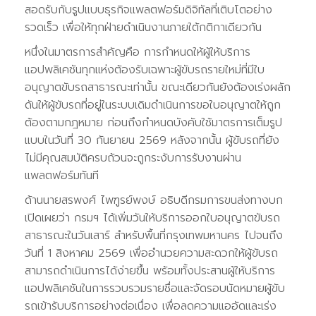
สอดรับกับรูปแบบธุรกิจแพลตฟอร์มดิจิทัลที่เติบโตอย่าง
รวดเร็ว เพื่อให้ทุกฝ่ายดำเนินงานภายใต้กติกาเดียวกัน
หนึ่งในมาตรการสำคัญคือ การกำหนดให้ผู้ให้บริการ
แอปพลิเคชันทุกแห่งต้องรับเฉพาะผู้ขับรถรายใหม่ที่มีใบ
อนุญาตขับรถสาธารณะเท่านั้น ขณะเดียวกันยังต้องเร่งผลัก
ดันให้ผู้ขับรถที่อยู่ในระบบเดิมดำเนินการขอใบอนุญาตให้ถูก
ต้องตามกฎหมาย ก่อนถึงกำหนดบังคับใช้มาตรการเต็มรูป
แบบในวันที่ 30 กันยายน 2569 หลังจากนั้น ผู้ขับรถที่ยัง
ไม่มีคุณสมบัติครบถ้วนจะถูกระงับการรับงานผ่าน
แพลตฟอร์มทันที
ด้านนายสรพงศ์ ไพฑูรย์พงษ์ อธิบดีกรมการขนส่งทางบก
เปิดเผยว่า กรมฯ ได้เพิ่มวันให้บริการออกใบอนุญาตขับรถ
สาธารณะในวันเสาร์ สำหรับพื้นที่กรุงเทพมหานคร ไปจนถึง
วันที่ 1 สิงหาคม 2569 เพื่ออำนวยความสะดวกให้ผู้ขับรถ
สามารถดำเนินการได้ง่ายขึ้น พร้อมทั้งประสานผู้ให้บริการ
แอปพลิเคชันในการรวบรวมรายชื่อและจัดรอบนัดหมายผู้ขับ
รถเข้ารับบริการอย่างต่อเนื่อง เพื่อลดความแออัดและเร่ง