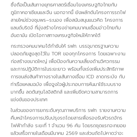
ซึ่งถือเป็นเส้นทางยุทธศาสตร์เชื่อมโยงเศรษฐกิจไทยกับ
ภูมิภาคอาเซียนและจีน นอกจากนี้ ยังผลักดันโครงการรถไฟ
สายใหม่ช่วงชุมพร–ระนอง เพื่อสนับสนุนแนวคิด โครงการ
แลนด์บริดจ์ ที่มุ่งสร้างโครงข่ายคมนาคมเชื่อมอ่าวไทยกับ
อันดามัน เปิดโอกาสทางเศรษฐกิจใหม่ให้ภาคใต้
กระทรวงคมนาคมได้กำชับให้ รฟท. บรรจุมาตรฐานความ
ปลอดภัยสูงสุดไว้ใน TOR ของทุกโครงการ โดยเฉพาะงาน
ก่อสร้างขนาดใหญ่ เพื่อป้องกันความเสี่ยงด้านวิศวกรรม
และการปฏิบัติการในระยะยาว พร้อมทั้งเร่งเพิ่มประสิทธิภาพ
การขนส่งสินค้าทางรางในเส้นทางเชื่อม ICD ลาดกระบัง กับ
ท่าเรือแหลมฉบัง เพื่อจูงใจผู้ประกอบการหันมาใช้ระบบราง
มากขึ้น ลดต้นทุนโลจิสติกส์ และเพิ่มขีดความสามารถการ
แข่งขันของประเทศ
ในส่วนของการยกระดับคุณภาพบริการ รฟท. รายงานความ
คืบหน้าโครงการปรับปรุงรถโดยสารเพื่อรองรับหัวรถจักร
ไฟฟ้ากำลัง ระยะที่ 1 จำนวน 96 คัน โดยรถชุดแรกจะทยอย
แล้วเสร็จภายในเดือนมีนาคม 2569 และส่วนถัดไปคาดว่าจะ