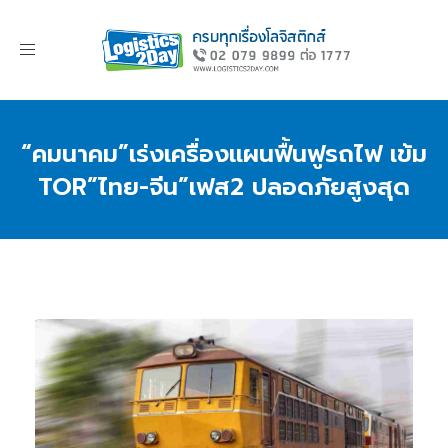
Toggle
navigation
“คมนาคม”เร่งเครื่องแผนฟื้นฟูรถไฟ เข้ม
TOR”ไทย-จีน”เฟส2 ปลอดภัยสูงสุด