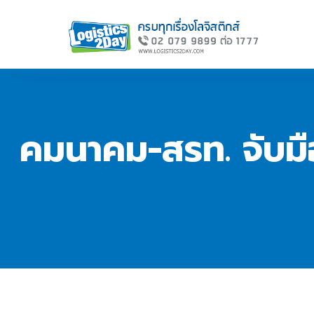
คมนาคม-สรท. จับมื