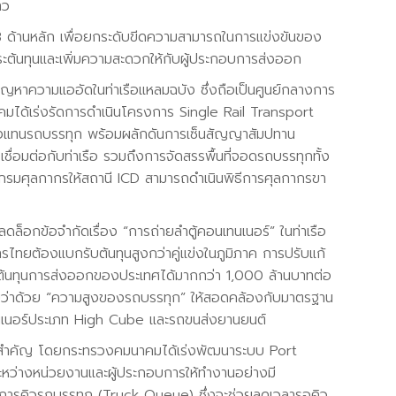
าว
น 3 ด้านหลัก เพื่อยกระดับขีดความสามารถในการแข่งขันของ
ระต้นทุนและเพิ่มความสะดวกให้กับผู้ประกอบการส่งออก
ัญหาความแออัดในท่าเรือแหลมฉบัง ซึ่งถือเป็นศูนย์กลางการ
ได้เร่งรัดการดำเนินโครงการ Single Rail Transport
รางแทนรถบรรทุก พร้อมผลักดันการเซ็นสัญญาสัมปทาน
ื่อมต่อกับท่าเรือ รวมถึงการจัดสรรพื้นที่จอดรถบรรทุกทั้ง
กรมศุลกากรให้สถานี ICD สามารถดำเนินพิธีการศุลกากรขา
ดล็อกข้อจำกัดเรื่อง “การถ่ายลำตู้คอนเทนเนอร์” ในท่าเรือ
ารไทยต้องแบกรับต้นทุนสูงกว่าคู่แข่งในภูมิภาค การปรับแก้
้นทุนการส่งออกของประเทศได้มากกว่า 1,000 ล้านบาทต่อ
มายว่าด้วย “ความสูงของรถบรรทุก” ให้สอดคล้องกับมาตรฐาน
นเนอร์ประเภท High Cube และรถขนส่งยานยนต์
เด็นสำคัญ โดยกระทรวงคมนาคมได้เร่งพัฒนาระบบ Port
ะหว่างหน่วยงานและผู้ประกอบการให้ทำงานอย่างมี
ดการคิวรถบรรทุก (Truck Queue) ซึ่งจะช่วยลดเวลารอคิว