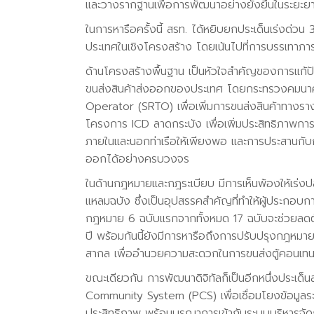
และวางรากฐานเพื่อการพัฒนาอย่างยั่งยืนในระยะย
ในการหารือครั้งนี้ สรท. ได้หยิบยกประเด็นเร่งด่ว
ประเทศในเชิงโครงสร้าง โดยเน้นไปที่การบรรเทาภา
ด้านโครงสร้างพื้นฐาน เป็นหัวใจสำคัญของการแก้ป
ขนส่งสินค้าส่งออกของประเทศ โดยกระทรวงคมนาคม
Operator (SRTO) เพื่อเพิ่มการขนส่งสินค้าทาง
โครงการ ICD ลาดกระบัง เพื่อเพิ่มประสิทธิภาพการเช
ภายในและนอกท่าเรือให้เพียงพอ และการประสานกับ
ออกได้อย่างครบวงจร
ในด้านกฎหมายและกฎระเบียบ มีการเห็นพ้องให้เร่งปล
แหลมฉบัง ซึ่งเป็นอุปสรรคสำคัญที่ทำให้ผู้ประกอบก
กฎหมาย 6 ฉบับแรกจากทั้งหมด 17 ฉบับจะช่วยลดต
ปี พร้อมกันนี้ยังมีการหารือถึงการปรับปรุงกฎห
สากล เพื่ออำนวยความสะดวกในการขนส่งตู้คอนเท
ขณะเดียวกัน การพัฒนาดิจิทัลก็เป็นอีกหนึ่งประ
Community System (PCS) เพื่อเชื่อมโยงข้อมูลร
ประสิทธิภาพ พร้อมบูรณาการเข้ากับระบบบริหารจั