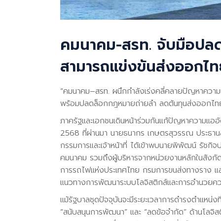
คมนาคม-สรท. จับมือปลดล
สามารถแข่งขันส่งออกไ
“คมนาคม–สรท. ผนึกกำลังเร่งคลี่คลายปัญหาความ
พร้อมปลดล็อกกฎหมายถ่ายลำ ลดต้นทุนส่งออกไทยก
ภาครัฐและเอกชนเดินหน้าร่วมกันแก้ปัญหาความแออั
2568 ที่ผ่านมา นายธนากร เกษตรสุวรรณ ประธานสภ
กรรมการและเจ้าหน้าที่ ได้เข้าพบนายพิพัฒน์ รัชก
คมนาคม รวมถึงผู้บริหารจากหน่วยงานหลักในสังกั
การรถไฟแห่งประเทศไทย กรมการขนส่งทางราง และ
แนวทางการพัฒนาระบบโลจิสติกส์และการอำนวย
แม้รัฐบาลชุดปัจจุบันจะมีระยะเวลาการดำรงตำแหน่ง
“สนับสนุนการพัฒนา” และ “ลดข้อจำกัด” ด้านโลจิสต