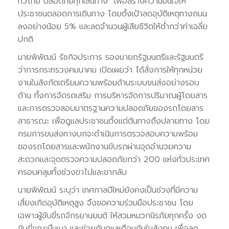
ทั่วไทย ปลอดภัยทุกเส้นทาง” เพื่อสร้างความมั่นใจให้
ประชาชนตลอดการเดินทาง โดยตั้งเป้าลดอุบัติเหตุทางถนน
ลงอย่างน้อย 5% และลดจำนวนผู้เสียชีวิตให้ต่ำกว่าค่าเฉลี่ย
ปกติ
นายพิพัฒน์ รัชกิจประการ รองนายกรัฐมนตรีและรัฐมนตรี
ว่าการกระทรวงคมนาคม เปิดเผยว่า ได้สั่งการให้ทุกหน่วย
งานในสังกัดเตรียมความพร้อมด้านระบบขนส่งอย่างรอบ
ด้าน ทั้งการจัดรถเสริม การบริหารจัดการปริมาณผู้โดยสาร
และการตรวจสอบมาตรฐานความปลอดภัยของรถโดยสาร
สาธารณะ เพื่อดูแลประชาชนตั้งแต่ต้นทางถึงปลายทาง โดย
กรมการขนส่งทางบกจะดำเนินการตรวจสอบความพร้อม
ของรถโดยสารและพนักงานขับรถผ่านจุดอำนวยความ
สะดวกและจุดตรวจความปลอดภัยกว่า 200 แห่งทั่วประเทศ
ครอบคลุมทั้งช่วงขาไปและขากลับ
นายพิพัฒน์ ระบุว่า เทศกาลปีใหม่ยังคงเป็นช่วงที่มีความ
เสี่ยงเกิดอุบัติเหตุสูง จึงขอความร่วมมือประชาชน โดย
เฉพาะผู้ขับขี่รถจักรยานยนต์ ให้สวมหมวกนิรภัยทุกครั้ง งด
ขับขี่ขณะมึนเมา และช่วยกันดูแลเตือนกันในสังคม เพื่อลด