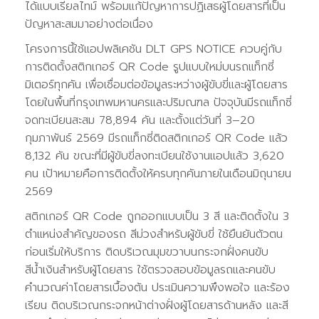
ได้แบบเรียลไทม์ พร้อมแก้ปัญหาการปฏิเสธผู้โดยสารที่เป็น
ปัญหาสะสมมาอย่างต่อเนื่อง
โครงการนี้ใช้แอปพลิเคชัน DLT GPS NOTICE ควบคู่กับ
การติดตั้งสติกเกอร์ QR Code รูปแบบใหม่บนรถแท็กซี่
มิเตอร์ทุกคัน เพื่อเชื่อมต่อข้อมูลระหว่างผู้ขับขี่และผู้โดยสาร
โดยในพื้นที่กรุงเทพมหานครและปริมณฑล ปัจจุบันมีรถแท็กซี่
จดทะเบียนสะสม 78,894 คัน และตั้งแต่วันที่ 3–20
กุมภาพันธ์ 2569 มีรถแท็กซี่ติดสติกเกอร์ QR Code แล้ว
8,132 คัน ขณะที่มีผู้ขับขี่ลงทะเบียนใช้งานแอปแล้ว 3,620
คน เป้าหมายคือการติดตั้งให้ครบทุกคันภายในเดือนมิถุนายน
2569
สติกเกอร์ QR Code ถูกออกแบบเป็น 3 สี และติดตั้งใน 3
ตำแหน่งสำคัญของรถ สีม่วงสำหรับผู้ขับขี่ ใช้ยืนยันตัวตน
ก่อนเริ่มให้บริการ ติดบริเวณมุมขวาบนกระจกฝั่งคนขับ
สีน้ำเงินสำหรับผู้โดยสาร ใช้ตรวจสอบข้อมูลรถและคนขับ
คำนวณค่าโดยสารเบื้องต้น ประเมินความพึงพอใจ และร้อง
เรียน ติดบริเวณกระจกหน้าต่างฝั่งผู้โดยสารด้านหลัง และสี