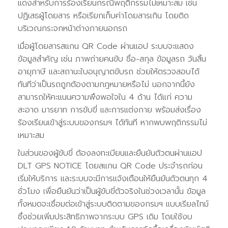
แดงสำหรับการร้องเรียนกรณีพฤติกรรมไม่เหมาะสม เช่น
ปฏิเสธผู้โดยสาร หรือเรียกเก็บค่าโดยสารเกิน โดยติด
บริเวณกระจกหน้าต่างภายนอกรถ
เมื่อผู้โดยสารสแกน QR Code ผ่านแอป ระบบจะแสดง
ข้อมูลสำคัญ เช่น ภาพถ่ายคนขับ ชื่อ-สกุล ข้อมูลรถ วันสิ้น
อายุภาษี และสถานะใบอนุญาตขับรถ ช่วยให้ตรวจสอบได้
ทันทีว่าเป็นรถถูกต้องตามกฎหมายหรือไม่ นอกจากนี้ยัง
สามารถให้คะแนนความพึงพอใจใน 4 ด้าน ได้แก่ ความ
สะอาด มารยาท การขับขี่ และการแต่งกาย พร้อมส่งเรื่อง
ร้องเรียนเข้าสู่ระบบของกรมฯ ได้ทันที หากพบพฤติกรรมไม่
เหมาะสม
ในส่วนของผู้ขับขี่ ต้องลงทะเบียนและยืนยันตัวตนผ่านแอป
DLT GPS NOTICE โดยสแกน QR Code ประจำรถก่อน
เริ่มให้บริการ และระบบจะมีการแจ้งเตือนให้ยืนยันตัวตนทุก 4
ชั่วโมง เพื่อยืนยันว่าเป็นผู้ขับขี่ตัวจริงในช่วงเวลานั้น ข้อมูล
ทั้งหมดจะเชื่อมต่อเข้าสู่ระบบติดตามของกรมฯ แบบเรียลไทม์
ซึ่งช่วยเพิ่มประสิทธิภาพจากระบบ GPS เดิม โดยใช้งบ