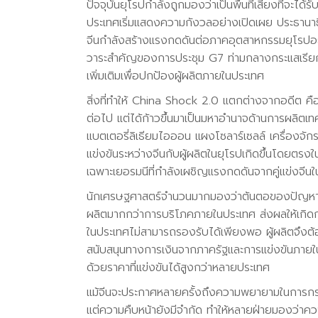
ปัจจุบันยุโรปกำลังถูกมองว่าเป็นพื้นที่เสี่ยงที่จ
ประเทศเริ่มแสดงความกังวลอย่างเปิดเผย ประธานาธ
จีนกำลังสร้างแรงกดดันต่อภาคอุตสาหกรรมยุโรปอย่า
วาระสำคัญของการประชุม G7 ท่ามกลางกระแสเรีย
เพิ่มเติมเพื่อปกป้องผู้ผลิตภายในประเทศ
สิ่งที่ทำให้ China Shock 2.0 แตกต่างจากอดีต คือ 
ต่อไป แต่ได้ก้าวขึ้นมาเป็นมหาอำนาจด้านการผลิตเทค
แบตเตอรี่ลิเธียมไอออน แผงโซลาร์เซลล์ เครื่องจัก
แข่งขันระหว่างจีนกับผู้ผลิตในยุโรปเกิดขึ้นโดยต
เฉพาะเยอรมนีที่กำลังเผชิญแรงกดดันจากคู่แข่งจ
นักเศรษฐศาสตร์จำนวนมากมองว่าต้นตอของปัญหาม
ผลิตมากกว่าการบริโภคภายในประเทศ ส่งผลให้เกิด
ในประเทศไม่สามารถรองรับได้เพียงพอ ผู้ผลิตจึงต
สนับสนุนทางการเงินจากภาครัฐและการแข่งขันภายในปร
ด้วยราคาที่แข่งขันได้สูงกว่าหลายประเทศ
แม้จีนจะประกาศหลายครั้งถึงความพยายามในการกร
แต่ความคืบหน้ายังมีจำกัด ทำให้หลายฝ่ายมองว่าค