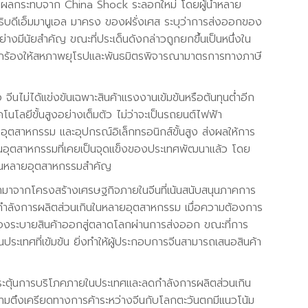
ะได้รับผลกระทบจาก China Shock ระลอกใหม่ โดยผู้นำหลาย
ิบดีเอ็มมานูเอล มาครง ของฝรั่งเศส ระบุว่าการส่งออกของ
งมีนัยสำคัญ ขณะที่ประเด็นดังกล่าวถูกยกขึ้นเป็นหนึ่งใน
กร้องให้สหภาพยุโรปและพันธมิตรพิจารณามาตรการทางภาษี
จีนไม่ได้แข่งขันเฉพาะสินค้าแรงงานเข้มข้นหรือต้นทุนต่ำอีก
โนโลยีขั้นสูงอย่างเต็มตัว ไม่ว่าจะเป็นรถยนต์ไฟฟ้า
รอุตสาหกรรม และอุปกรณ์อิเล็กทรอนิกส์ขั้นสูง ส่งผลให้การ
รงในอุตสาหกรรมที่เคยเป็นจุดแข็งของประเทศพัฒนาแล้ว โดย
ีนในหลายอุตสาหกรรมสำคัญ
าจากโครงสร้างเศรษฐกิจภายในจีนที่เน้นสนับสนุนภาคการ
กำลังการผลิตส่วนเกินในหลายอุตสาหกรรม เมื่อความต้องการ
้องระบายสินค้าออกสู่ตลาดโลกผ่านการส่งออก ขณะที่การ
ะเทศที่เข้มข้น ยิ่งทำให้ผู้ประกอบการจีนสามารถเสนอสินค้า
ะตุ้นการบริโภคภายในประเทศและลดกำลังการผลิตส่วนเกิน
วามตึงเครียดทางการค้าระหว่างจีนกับโลกตะวันตกมีแนวโน้ม