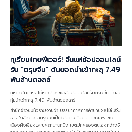
ทุเรียนไทยฟีเวอร์! จีนแห่ช้อปออนไลน์
รับ "ตรุษจีน" ดันยอดนำเข้าทะลุ 7.49
พันล้านดอลล์
ทุเรียนไทยแรงไม่หยุด! กระแสช้อปออนไลน์รับตรุษจีน ดันจีน
ทุ่มนำเข้าทะลุ 7.49 พันล้านดอลลาร์
สำนักข่าวซินหัวรายงานว่า บรรยากาศการค้าขายผลไม้ในจีน
ช่วงใกล้เทศกาลตรุษจีนเป็นไปอย่างคึกคัก โดยเฉพาะใน
เมืองผิงเสียงและนครหนานหนิง เขตปกครองตนเองกว่างซี