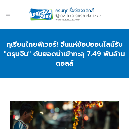
Toggle
navigation
ทุเรียนไทยฟีเวอร์! จีนแห่ช้อปออนไลน์รับ
"ตรุษจีน" ดันยอดนำเข้าทะลุ 7.49 พันล้าน
ดอลล์