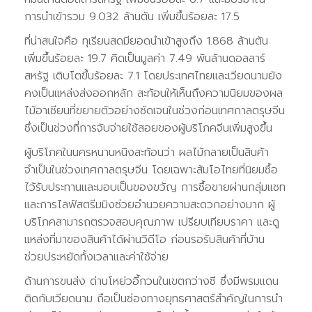
การนำเข้ารวม 9.032 ล้านตัน เพิ่มขึ้นร้อยละ 17.5
ที่น่าสนใจคือ ทุเรียนสดมียอดนำเข้าสูงถึง 1.868 ล้านตัน
เพิ่มขึ้นร้อยละ 19.7 คิดเป็นมูลค่า 7.49 พันล้านดอลลาร์
สหรัฐ เติบโตขึ้นร้อยละ 7.1 โดยประเทศไทยและเวียดนามยัง
คงเป็นแหล่งส่งออกหลัก สะท้อนให้เห็นถึงความนิยมของผล
ไม้อาเซียนที่ขยายตัวอย่างชัดเจนในช่วงก่อนเทศกาลตรุษจีน
ซึ่งเป็นช่วงที่การจับจ่ายใช้สอยของผู้บริโภคจีนเพิ่มสูงขึ้น
ผู้บริโภคในนครหนานหนิงสะท้อนว่า ผลไม้กลายเป็นสินค้า
จำเป็นในช่วงเทศกาลตรุษจีน โดยเฉพาะส้มโอไทยที่นิยมซื้อ
ไว้รับประทานและมอบเป็นของขวัญ การซื้อขายผ่านกลุ่มแชท
และการไลฟ์สตรีมมิงช่วยอำนวยความสะดวกอย่างมาก ผู้
บริโภคสามารถตรวจสอบคุณภาพ เปรียบเทียบราคา และดู
แหล่งที่มาของสินค้าได้ผ่านวิดีโอ ก่อนรอรับสินค้าที่บ้าน
ช่วยประหยัดทั้งเวลาและค่าใช้จ่าย
ด้านการขนส่ง ด่านโหย่วอี้กวนในเขตกว่างซี ซึ่งมีพรมแดน
ติดกับเวียดนาม ถือเป็นช่องทางยุทธศาสตร์สำคัญในการนำ