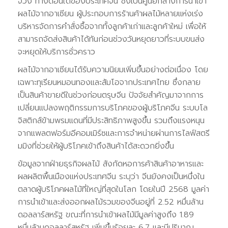
จ้วง ทางตอนใต้ของประเทศจีน ซึ่งเป็นศูนย์กลางการนำเข้า
ผลไม้จากอาเซียน ผู้ประกอบการร้านค้าผลไม้หลายแห่งเร่ง
บริหารจัดการคำสั่งซื้อจากทั้งลูกค้าเก่าและลูกค้าใหม่ เพื่อให้
สามารถจัดส่งสินค้าได้ทันก่อนช่วงวันหยุดยาวที่ระบบขนส่ง
จะหยุดให้บริการชั่วคราว
ผลไม้จากอาเซียนได้รับความนิยมเพิ่มขึ้นอย่างต่อเนื่อง โดย
เฉพาะทุเรียนหมอนทองและส้มโอจากประเทศไทย ซึ่งกลาย
เป็นสินค้าขายดีในช่วงก่อนตรุษจีน ปัจจัยสำคัญมาจากการ
เปลี่ยนแปลงพฤติกรรมการบริโภคของผู้บริโภคจีน ระบบโล
จิสติกส์ข้ามพรมแดนที่มีประสิทธิภาพสูงขึ้น รวมถึงแรงหนุน
จากแพลตฟอร์มอีคอมเมิร์ซและการจำหน่ายผ่านการไลฟ์สตรี
มมิงที่ช่วยให้ผู้บริโภคเข้าถึงสินค้าได้สะดวกยิ่งขึ้น
ข้อมูลจากฝ่ายธุรกิจผลไม้ สังกัดหอการค้าสินค้าอาหารและ
ผลผลิตพื้นเมืองแห่งประเทศจีน ระบุว่า จีนยังคงเป็นหนึ่งใน
ตลาดผู้บริโภคผลไม้ที่ใหญ่ที่สุดในโลก โดยในปี 2568 มูลค่า
การนำเข้าและส่งออกผลไม้รวมของจีนอยู่ที่ 2.52 หมื่นล้าน
ดอลลาร์สหรัฐ ขณะที่การนำเข้าผลไม้มีมูลค่าสูงถึง 1.89
หมื่นล้านดอลลาร์สหรัฐ เพิ่มขึ้นร้อยละ 6.7 และมีปริมาณ