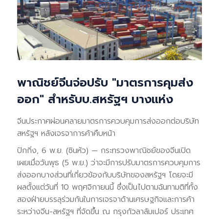
พาณิชย์จีนจ่อปรับ "มาตรการคุมส่ง
ออก" สำหรับบ.สหรัฐฯ บางแห่ง
จีนประกาศผ่อนคลายมาตรการควบคุมการส่งออกต่อบริษัท
สหรัฐฯ หลังเจรจาการค้าคืบหน้า
ปักกิ่ง, 6 พ.ย. (ซินหัว) — กระทรวงพาณิชย์ของจีนเปิด
เผยเมื่อวันพุธ (5 พ.ย.) ว่าจะมีการปรับมาตรการควบคุมการ
ส่งออกบางส่วนที่เกี่ยวข้องกับบริษัทของสหรัฐฯ โดยจะมี
ผลตั้งแต่วันที่ 10 พฤศจิกายนนี้ ซึ่งเป็นไปตามฉันทามติที่ทั้ง
สองฝ่ายบรรลุร่วมกันในการเจรจาด้านเศรษฐกิจและการค้า
ระหว่างจีน-สหรัฐฯ ที่จัดขึ้น ณ กรุงกัวลาลัมเปอร์ ประเทศ