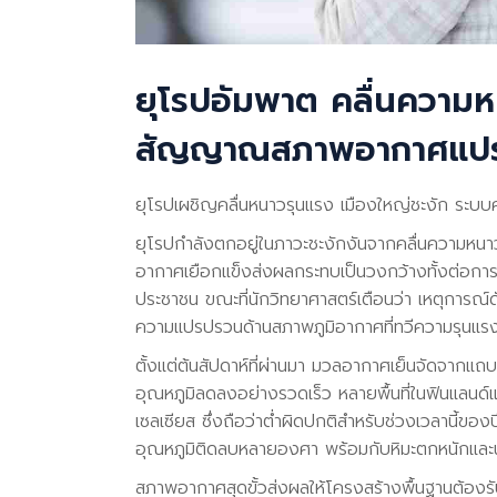
ยุโรปอัมพาต คลื่นความห
สัญญาณสภาพอากาศแป
ยุโรปเผชิญคลื่นหนาวรุนแรง เมืองใหญ่ชะงัก ระบ
ยุโรปกำลังตกอยู่ในภาวะชะงักงันจากคลื่นความหนาวจ
อากาศเยือกแข็งส่งผลกระทบเป็นวงกว้างทั้งต่อ
ประชาชน ขณะที่นักวิทยาศาสตร์เตือนว่า เหตุการณ์
ความแปรปรวนด้านสภาพภูมิอากาศที่ทวีความรุนแร
ตั้งแต่ต้นสัปดาห์ที่ผ่านมา มวลอากาศเย็นจัดจากแ
อุณหภูมิลดลงอย่างรวดเร็ว หลายพื้นที่ในฟินแลนด์
เซลเซียส ซึ่งถือว่าต่ำผิดปกติสำหรับช่วงเวลานี้ข
อุณหภูมิติดลบหลายองศา พร้อมกับหิมะตกหนักและน
สภาพอากาศสุดขั้วส่งผลให้โครงสร้างพื้นฐานต้องร