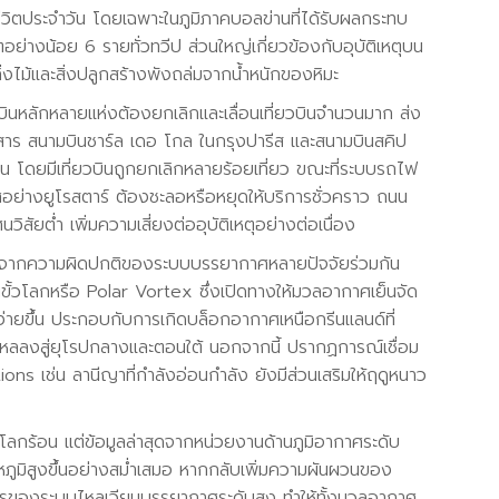
วิตประจำวัน โดยเฉพาะในภูมิภาคบอลข่านที่ได้รับผลกระทบ
อย่างน้อย 6 รายทั่วทวีป ส่วนใหญ่เกี่ยวข้องกับอุบัติเหตุบน
่งไม้และสิ่งปลูกสร้างพังถล่มจากน้ำหนักของหิมะ
นหลักหลายแห่งต้องยกเลิกและเลื่อนเที่ยวบินจำนวนมาก ส่ง
ยสาร สนามบินชาร์ล เดอ โกล ในกรุงปารีส และสนามบินสคิป
จน โดยมีเที่ยวบินถูกยกเลิกหลายร้อยเที่ยว ขณะที่ระบบรถไฟ
อย่างยูโรสตาร์ ต้องชะลอหรือหยุดให้บริการชั่วคราว ถนน
สัยต่ำ เพิ่มความเสี่ยงต่ออุบัติเหตุอย่างต่อเนื่อง
เกิดจากความผิดปกติของระบบบรรยากาศหลายปัจจัยร่วมกัน
ั้วโลกหรือ Polar Vortex ซึ่งเปิดทางให้มวลอากาศเย็นจัด
ง่ายขึ้น ประกอบกับการเกิดบล็อกอากาศเหนือกรีนแลนด์ที่
หลลงสู่ยุโรปกลางและตอนใต้ นอกจากนี้ ปรากฏการณ์เชื่อม
s เช่น ลานีญาที่กำลังอ่อนกำลัง ยังมีส่วนเสริมให้ฤดูหนาว
ลกร้อน แต่ข้อมูลล่าสุดจากหน่วยงานด้านภูมิอากาศระดับ
ณหภูมิสูงขึ้นอย่างสม่ำเสมอ หากกลับเพิ่มความผันผวนของ
รของระบบไหลเวียนบรรยากาศระดับสูง ทำให้ทั้งมวลอากาศ