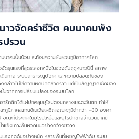
นาวจัดคร่าชีวิต คมนาคมพัง
รปรวน
บคมนาคมปั่นป่วน สะท้อนความผันผวนภูมิอากาศโลก
ัดรุนแรงที่สุดระลอกหนึ่งในช่วงต้นฤดูหนาวปีนี้ สภาพ
การเดินทาง ระบบสาธารณูปโภค และความปลอดภัยของ
ดังกล่าวไม่ใช่ความผิดปกติชั่วคราว แต่เป็นสัญญาณชัดของ
งขึ้นจากการเปลี่ยนแปลงของระบบโลก
ถบอาร์กติกได้แผ่ปกคลุมยุโรปตอนกลางและตะวันตก ทำให้
และภูมิภาคสแกนดิเนเวียเผชิญอุณหภูมิต่ำกว่า –30 องศา
องปี ขณะที่ประเทศในยุโรปเหนือและยุโรปกลางจำนวนมากมี
้ำแข็งเกาะพื้นผิวถนนอย่างกว้างขวาง
ับแรงกดดันอย่างหนัก หลายพื้นที่เผชิญไฟฟ้าดับ ระบบ