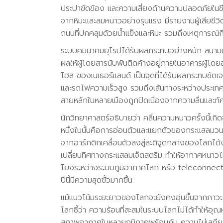
ประปาขัดข้อง และความเสี่ยงด้านความปลอดภัยในชี
จากหิมะและลมหนาวอย่างรุนแรง มีรายงานผู้เสียชีวิต
ถนนที่ปกคลุมด้วยน้ำแข็งและหิมะ รวมถึงเหตุการณ์กิ
ระบบคมนาคมยุโรปได้รับผลกระทบอย่างหนัก สนามบิ
ผลให้ผู้โดยสารนับพันติดค้างอยู่ภายในอาคารผู้โด
โฮล ของเนเธอร์แลนด์ เป็นจุดที่ได้รับผลกระทบชัดเ
และรถไฟความเร็วสูง รวมถึงเส้นทางระหว่างประเทศ
สายหลักในหลายเมืองถูกปิดเนื่องจากความลื่นและทัศนวิ
นักวิทยาศาสตร์อธิบายว่า คลื่นความหนาวครั้งนี้
หนึ่งในนั้นคือการอ่อนตัวและแยกตัวของกระแสลมวนข
จากอาร์กติกเคลื่อนตัวลงสู่ละติจูดกลางของโลกได้
เปลี่ยนทิศทางกระแสลมเจ็ตสตรีม ทำให้อากาศหนาวไ
โยงระหว่างระบบภูมิอากาศโลก หรือ teleconnection
ปีนี้มีความสุดขั้วมากขึ้น
แม้แนวโน้มระยะยาวของโลกจะยังคงอุ่นขึ้นจากภาวะโ
โลกชี้ว่า ความร้อนที่สะสมในระบบโลกไม่ได้ทำให้อุ
สภาพอากาศในหลายภูมิภาคพร้อมกัน ความไม่เสถีย