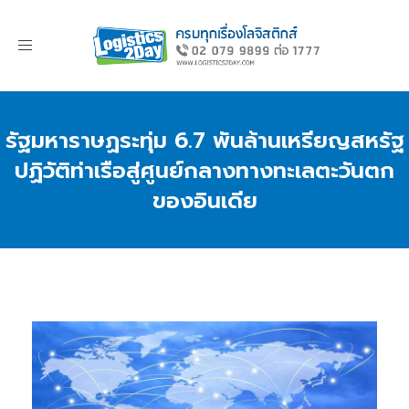
Toggle
navigation
รัฐมหาราษฏระทุ่ม 6.7 พันล้านเหรียญสหรัฐ
ปฏิวัติท่าเรือสู่ศูนย์กลางทางทะเลตะวันตก
ของอินเดีย