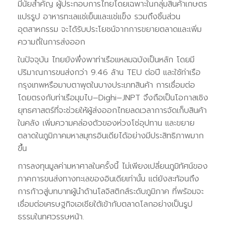
มีนัยสำคัญ ผู้ประกอบการไทยโดยเฉพาะในกลุ่มสินค้าเกษตร
แปรรูป อาหารทะเลแช่เย็นและแช่แข็ง รวมถึงชิ้นส่วน
อุตสาหกรรม จะได้รับประโยชน์จากการขยายตลาดและเพิ่ม
ความถี่ในการส่งออก
ในปัจจุบัน ไทยยังพึ่งพาท่าเรือแหลมฉบังเป็นหลัก โดยมี
ปริมาณการขนส่งกว่า 9.46 ล้าน TEU ต่อปี และใช้ท่าเรือ
กรุงเทพหรือมาบตาพุตในบางประเภทสินค้า การเชื่อมต่อ
โดยตรงกับท่าเรือมุมไบ–Dighi–JNPT จึงถือเป็นโอกาสเชิง
ยุทธศาสตร์ที่จะช่วยให้ผู้ส่งออกไทยลดเวลาการจัดเก็บสินค้า
ในคลัง เพิ่มความคล่องตัวของห่วงโซ่อุปทาน และขยาย
ตลาดในภูมิภาคมหาสมุทรอินเดียได้อย่างมีประสิทธิภาพมาก
ขึ้น
การลงทุนมูลค่ามหาศาลในครั้งนี้ ไม่เพียงเปลี่ยนภูมิทัศน์ของ
ภาคการขนส่งทางทะเลของอินเดียเท่านั้น แต่ยังสะท้อนถึง
การก้าวสู่บทบาทผู้นำด้านโลจิสติกส์ระดับภูมิภาค ที่พร้อมจะ
เชื่อมต่อเศรษฐกิจเอเชียใต้เข้ากับตลาดโลกอย่างเป็นรูป
ธรรมในทศวรรษหน้า.