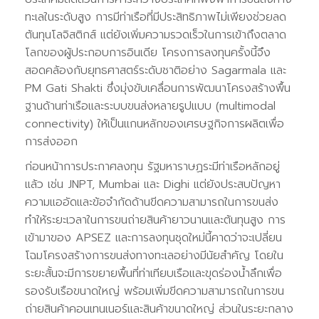
ทะเลในระดับสูง การมีท่าเรือที่มีประสิทธิภาพไม่เพียงช่วยลด
ต้นทุนโลจิสติกส์ แต่ยังเพิ่มความรวดเร็วในการเข้าถึงตลาด
โลกของผู้ประกอบการอินเดีย โครงการลงทุนครั้งนี้จึง
สอดคล้องกับยุทธศาสตร์ระดับชาติอย่าง Sagarmala และ
PM Gati Shakti ซึ่งมุ่งขับเคลื่อนการพัฒนาโครงสร้างพื้น
ฐานด้านท่าเรือและระบบขนส่งหลายรูปแบบ (multimodal
connectivity) ให้เป็นแกนหลักของเศรษฐกิจการผลิตเพื่อ
การส่งออก
ก่อนหน้าการประกาศลงทุน รัฐมหาราษฏระมีท่าเรือหลักอยู่
แล้ว เช่น JNPT, Mumbai และ Dighi แต่ยังประสบปัญหา
ความแออัดและข้อจำกัดด้านขีดความสามารถในการขนส่ง
ทำให้ระยะเวลาในการขนถ่ายสินค้ายาวนานและต้นทุนสูง การ
เข้ามาของ APSEZ และการลงทุนชุดใหม่นี้คาดว่าจะเปลี่ยน
โฉมโครงสร้างการขนส่งทางทะเลอย่างมีนัยสำคัญ โดยใน
ระยะสั้นจะมีการขยายพื้นที่ท่าเทียบเรือและขุดร่องน้ำลึกเพื่อ
รองรับเรือขนาดใหญ่ พร้อมเพิ่มขีดความสามารถในการขน
ถ่ายสินค้าคอนเทนเนอร์และสินค้าขนาดใหญ่ ส่วนในระยะกลาง