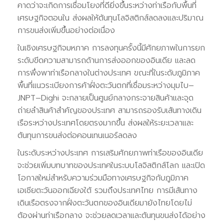
คาดว่าจะเกิดการเชื่อมโยงที่ดียิ่งขึ้นระหว่างท่าเรือกับพื้นที่
เศรษฐกิจตอนใน ส่งผลให้ต้นทุนโลจิสติกส์ลดลงและปริมาณ
การขนส่งเพิ่มขึ้นอย่างต่อเนื่อง
ในเชิงเศรษฐกิจมหภาค การลงทุนครั้งนี้มีศักยภาพในการยก
ระดับขีดความสามารถด้านการส่งออกของอินเดีย และลด
การพึ่งพาท่าเรือกลางในต่างประเทศ ขณะที่ในระดับภูมิภาค
พื้นที่แนวระเบียงการค้าฝั่งตะวันตกที่เชื่อมระหว่างมุมไบ–
JNPT–Dighi จะกลายเป็นศูนย์กลางกระจายสินค้าและจุด
ถ่ายลำสินค้าสำคัญของประเทศ สามารถรองรับเส้นทางเดิน
เรือระหว่างประเทศโดยตรงมากขึ้น ส่งผลให้ระยะเวลาและ
ต้นทุนการขนส่งต่อคอนเทนเนอร์ลดลง
ในระดับระหว่างประเทศ การเสริมศักยภาพท่าเรือของอินเดีย
จะช่วยเพิ่มบทบาทของประเทศในระบบโลจิสติกส์โลก และเปิด
โอกาสใหม่สำหรับความร่วมมือทางเศรษฐกิจกับภูมิภาค
เอเชียตะวันออกเฉียงใต้ รวมถึงประเทศไทย การมีเส้นทาง
เดินเรือตรงจากฝั่งตะวันตกของอินเดียมายังไทยโดยไม่
ต้องผ่านท่าเรือกลาง จะช่วยลดเวลาและต้นทุนขนส่งได้อย่าง