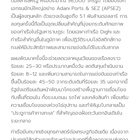
ดอลลาร์สหรัฐ หรือประมาณ 56,000 โครรูปี โดยมีบริษัท
เอกชนยักษ์ใหญ่อย่าง Adani Ports & SEZ (APSEZ)
เป็นผู้ลงทุนหลัก ด้วยวงเงินสูงถึง 5.1 พันล้านดอลลาร์ การ
ลงทุนครั้งนี้ถือเป็นจุดเปลี่ยนสำคัญที่มุ่งยกระดับศักยภาพ
ของท่าเรือในรัฐมหาราษฏระ โดยเฉพาะท่าเรือ Dighi และ
ท่าเรือสำคัญอื่นในภูมิภาค เพื่อปฏิวัติระบบโลจิสติกส์ทาง
ทะเลให้มีประสิทธิภาพและสามารถแข่งขันได้ในระดับสากล
แผนพัฒนาครั้งนี้จะช่วยลดเวลาหมุนเวียนของเรือลงราว
ร้อยละ 25–30 หรือประมาณหนึ่งวัน ลดต้นทุนดำเนินงาน
ร้อยละ 8–12 และเพิ่มความสามารถในการแข่งขันของท่าเรือ
ขึ้นเป็นร้อยละ 45–50 จากระดับเดิมที่ร้อยละ 35 นอกจากนี้
รัฐยังเตรียมเดินหน้าพัฒนาโครงสร้างพื้นฐานการเชื่อมโยง
กับพื้นที่ตอนใน ทั้งระบบถนน รถไฟ และคลังสินค้า เพื่อเสริม
ความเชื่อมโยงของห่วงโซ่อุปทาน และทำให้มุมไบกลายเป็น
“ประตูการค้าทางทะเล” ที่สำคัญของฝั่งตะวันตกอินเดียใน
ระยะกลาง
ท่าเรือมีบทบาทเชิงยุทธศาสตร์ต่อเศรษฐกิจอินเดีย เนื่องจาก
ประเทศมีสัดส่วนการค้าระหว่างประเทศที่พึ่งพาการขนส่งทาง