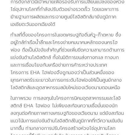
การดังกล่าวมีเป้าหมายเพื่อรองรับการเปลี่ยนแปลงของห่วง
โซ่อุปทานโลกที่กำลังปรับตัวอย่างรวดเร็ว โดยเฉพาะการ
ย้ายฐานการผลิตและกระจายศูนย์โลจิสติกส์มายังภูมิภาค
เอเชียตะวันออกเฉียงใต้
ทำเลที่ตั้งของโครงการในเขตเศรษฐกิจดิ่นห์วู-ก๊าตหาย ซึ่ง
อยู่ใกล้ท่าเรือน้ำลึกและโครงข่ายคมนาคมหลักของนครไฮ
ฟอง ถือเป็นปัจจัยสำคัญที่ช่วยเพิ่มขีดความสามารถด้านการ
แข่งขันด้านโลจิสติกส์ ทั้งในมิติการขนส่งทางทะเล ทางบก
และการเชื่อมโยงกับเครือข่ายการค้าระหว่างประเทศ
โครงการ EHA ไฮฟองจึงถูกมองว่าเป็นส่วนหนึ่งของ
ยุทธศาสตร์ระยะยาวในการยกระดับไฮฟองให้เป็นศูนย์กลาง
โลจิสติกส์และอุตสาหกรรมสมัยใหม่ของเวียดนามตอนเหนือ
ในภาพรวม การลงทุนในโครงการนิคมอุตสาหกรรมและโลจิ
สติกส์ EHA ไฮฟอง ไม่เพียงสะท้อนความเชื่อมั่นของนัก
ลงทุนต่อศักยภาพทางเศรษฐกิจของเวียดนาม แต่ยังสะท้อน
แนวโน้มการแข่งขันด้านโลจิสติกส์ในภูมิภาคที่ทวีความเข้มข้น
มากขึ้น ท่ามกลางการปรับโครงสร้างห่วงโซ่อุปทานโลก