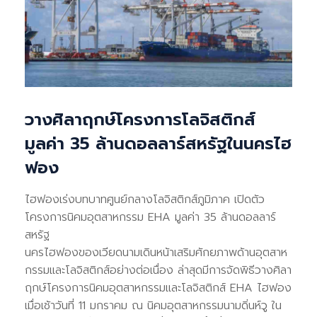
วางศิลาฤกษ์โครงการโลจิสติกส์
มูลค่า 35 ล้านดอลลาร์สหรัฐในนครไฮ
ฟอง
ไฮฟองเร่งบทบาทศูนย์กลางโลจิสติกส์ภูมิภาค เปิดตัว
โครงการนิคมอุตสาหกรรม EHA มูลค่า 35 ล้านดอลลาร์
สหรัฐ
นครไฮฟองของเวียดนามเดินหน้าเสริมศักยภาพด้านอุตสาห
กรรมและโลจิสติกส์อย่างต่อเนื่อง ล่าสุดมีการจัดพิธีวางศิลา
ฤกษ์โครงการนิคมอุตสาหกรรมและโลจิสติกส์ EHA ไฮฟอง
เมื่อเช้าวันที่ 11 มกราคม ณ นิคมอุตสาหกรรมนามดิ่นห์วู ใน