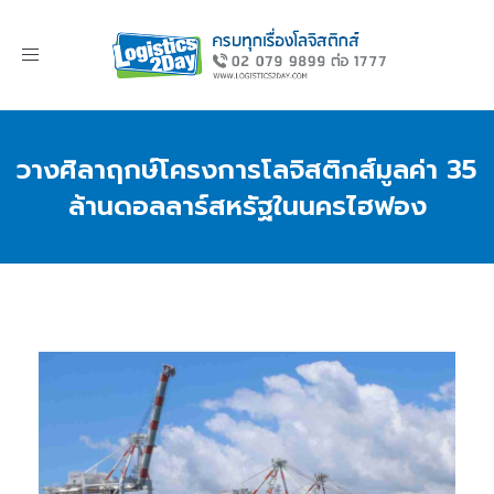
Toggle
navigation
วางศิลาฤกษ์โครงการโลจิสติกส์มูลค่า 35
ล้านดอลลาร์สหรัฐในนครไฮฟอง