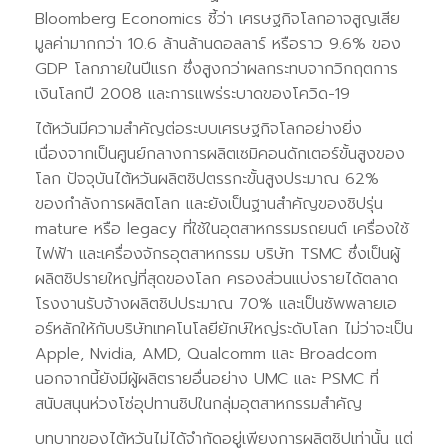
Bloomberg Economics ชี้ว่า เศรษฐกิจโลกอาจสูญเสีย
มูลค่ามากกว่า 10.6 ล้านล้านดอลลาร์ หรือราว 9.6% ของ
GDP โลกภายในปีแรก ซึ่งสูงกว่าผลกระทบจากวิกฤตการ
เงินโลกปี 2008 และการแพร่ระบาดของโควิด-19
ไต้หวันมีความสำคัญต่อระบบเศรษฐกิจโลกอย่างยิ่ง
เนื่องจากเป็นศูนย์กลางการผลิตเซมิคอนดักเตอร์ขั้นสูงของ
โลก ปัจจุบันไต้หวันผลิตชิปตรรกะขั้นสูงประมาณ 62%
ของกำลังการผลิตโลก และยังเป็นฐานสำคัญของชิปรุ่น
mature หรือ legacy ที่ใช้ในอุตสาหกรรมรถยนต์ เครื่องใช้
ไฟฟ้า และเครื่องจักรอุตสาหกรรม บริษัท TSMC ซึ่งเป็นผู้
ผลิตชิปรายใหญ่ที่สุดของโลก ครองส่วนแบ่งรายได้ตลาด
โรงงานรับจ้างผลิตชิปประมาณ 70% และเป็นซัพพลายเอ
อร์หลักให้กับบริษัทเทคโนโลยียักษ์ใหญ่ระดับโลก ไม่ว่าจะเป็น
Apple, Nvidia, AMD, Qualcomm และ Broadcom
นอกจากนี้ยังมีผู้ผลิตรายอื่นอย่าง UMC และ PSMC ที่
สนับสนุนห่วงโซ่อุปทานชิปในกลุ่มอุตสาหกรรมสำคัญ
บทบาทของไต้หวันไม่ได้จำกัดอยู่เพียงการผลิตชิปเท่านั้น แต่