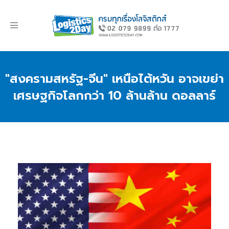
Toggle
navigation
"สงครามสหรัฐ-จีน" เหนือไต้หวัน อาจเขย่า
เศรษฐกิจโลกกว่า 10 ล้านล้าน ดอลลาร์