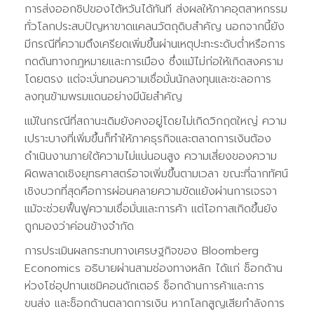
การส่งออกชิปของไต้หวันได้ทันที ส่งผลให้ภาคอุตสาหกรรม
ทั่วโลกประสบปัญหาขาดแคลนวัตถุดิบสำคัญ นอกจากนี้ยัง
มีกรณีที่ความตึงเครียดเพิ่มขึ้นผ่านเหตุปะทะระดับต่ำหรือการ
กดดันทางกฎหมายและการเมือง ซึ่งแม้ไม่ก่อให้เกิดสงคราม
โดยตรง แต่จะบั่นทอนความเชื่อมั่นนักลงทุนและชะลอการ
ลงทุนข้ามพรมแดนอย่างมีนัยสำคัญ
แม้ในกรณีที่สถานะเดิมยังคงอยู่โดยไม่เกิดวิกฤตใหญ่ ความ
เปราะบางที่เพิ่มขึ้นก็ทำให้ภาคธุรกิจและตลาดการเงินต้อง
ดำเนินงานภายใต้ความไม่แน่นอนสูง ความเสี่ยงของความ
ผิดพลาดเชิงยุทธศาสตร์อาจเพิ่มขึ้นตามเวลา ขณะที่ฉากทัศน์
เชิงบวกที่สุดคือการผ่อนคลายความขัดแย้งผ่านการเจรจา
แม้จะช่วยฟื้นฟูความเชื่อมั่นและการค้า แต่โอกาสเกิดขึ้นยัง
ถูกมองว่าค่อนข้างจำกัด
การประเมินผลกระทบทางเศรษฐกิจของ Bloomberg
Economics อธิบายผ่านสามช่องทางหลัก ได้แก่ ช็อกด้าน
ห่วงโซ่อุปทานเซมิคอนดักเตอร์ ช็อกด้านการค้าและการ
ขนส่ง และช็อกด้านตลาดการเงิน หากโลกสูญเสียกำลังการ