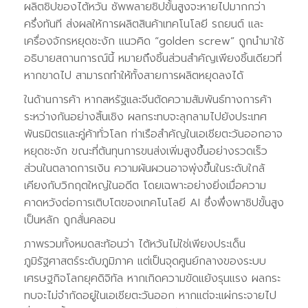
ผลิตชิปของไต้หวัน ซัพพลายชิปขั้นสูงจะหายไปมากกว่า
ครึ่งทันที ส่งผลให้การผลิตสินค้าเทคโนโลยี รถยนต์ และ
เครื่องจักรหยุดชะงัก แนวคิด “golden screw” ถูกนำมาใช้
อธิบายสถานการณ์นี้ หมายถึงชิ้นส่วนสำคัญเพียงชิ้นเดียวที่
หากขาดไป สามารถทำให้ทั้งสายการผลิตหยุดลงได้
ในด้านการค้า หากสหรัฐและจีนตัดความสัมพันธ์ทางการค้า
ระหว่างกันอย่างสิ้นเชิง ผลกระทบจะลุกลามไปยังประเทศ
พันธมิตรและคู่ค้าทั่วโลก ท่าเรือสำคัญในเอเชียตะวันออกอาจ
หยุดชะงัก ขณะที่ต้นทุนการขนส่งเพิ่มสูงขึ้นอย่างรวดเร็ว
ส่วนในตลาดการเงิน ความผันผวนอาจพุ่งขึ้นในระดับใกล้
เคียงกับวิกฤตใหญ่ในอดีต โดยเฉพาะอย่างยิ่งเมื่อความ
คาดหวังต่อการเติบโตของเทคโนโลยี AI ซึ่งพึ่งพาชิปขั้นสูง
เป็นหลัก ถูกสั่นคลอน
ภาพรวมทั้งหมดสะท้อนว่า ไต้หวันไม่ใช่เพียงประเด็น
ภูมิรัฐศาสตร์ระดับภูมิภาค แต่เป็นจุดศูนย์กลางของระบบ
เศรษฐกิจโลกยุคดิจิทัล หากเกิดความขัดแย้งรุนแรง ผลกระ
ทบจะไม่จำกัดอยู่ในเอเชียตะวันออก หากแต่จะแผ่กระจายไป