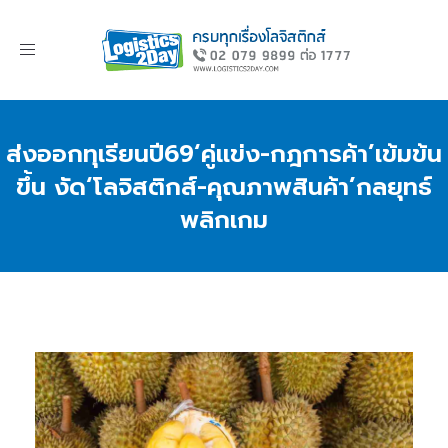
Toggle
navigation
ส่งออกทุเรียนปี69‘คู่แข่ง-กฎการค้า’เข้มข้น
ขึ้น งัด‘โลจิสติกส์-คุณภาพสินค้า’กลยุทธ์
พลิกเกม