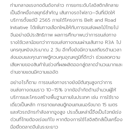
ท่ามกลางแรงกดดันดังกล่าว การยกระดับโลจิสติกส์กลาย
เป็นอีกหนึ่งกลยุทธ์สำคัญ เส้นทางรถไฟลาว–จีนที่เปิดให้
บริการตั้งแต่ปี 2565 ภายใต้โครงการ Belt and Road
Initiative ได้เพิ่มทางเลือกใหม่ให้กับการขนส่งผลไม้ไทยไป
จีนอย่างมีประสิทธิภาพ ผลการศึกษาพบว่าการขนส่งทาง
รางใช้เวลาน้อยกว่าการขนส่งทางถนนผ่านเส้นทาง R3A ไป
นครคุนหมิงประมาณ 2 วัน อีกทั้งยังมีความเสถียรด้านเวลา
ส่งมอบและคุณภาพตู้ควบคุมอุณหภูมิที่ดีกว่า ช่วยลดความ
เสียหายของสินค้าในช่วงที่ผลผลิตออกสู่ตลาดจำนวนมากและ
ด่านชายแดนมีความแออัด
อย่างไรก็ตาม การขนส่งทางรางยังมีต้นทุนสูงกว่าการ
ขนส่งทางถนนราว 10–15% จากข้อจำกัดด้านจำนวนผู้ให้
บริการและโครงสร้างพื้นฐานภายในประเทศ เช่น การใช้ราง
เดี่ยวเป็นหลัก การขาดแคลนตู้คอนเทนเนอร์ขนาด 15 เมตร
และหัวรถจักรกำลังลากจูงสูง ประเด็นเหล่านี้จึงเป็นโจทย์เร่ง
ด่วนที่ไทยต้องเร่งแก้ไข หากต้องการใช้โลจิสติกส์เป็นเครื่อง
มือยึดตลาดจีนในระยะยาว