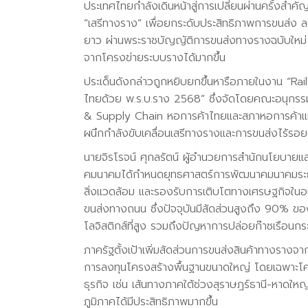
ประเทศไทยกำลังเดินหน้าสู่การเปลี่ยนผ่านครั้งสำ
“เสรีทางราง” เพื่อยกระดับประสิทธิภาพการขนส่ง ล
ยาว ผ่านพระราชบัญญัติการขนส่งทางรางฉบับใหม่ ท
จากโครงข่ายระบบรางได้มากขึ้น
ประเด็นดังกล่าวถูกหยิบยกขึ้นหารือภายในงาน “Rai
ไทยด้วย พ.ร.บ.ราง 2568” ซึ่งจัดโดยคณะอนุกร
& Supply Chain หอการค้าไทยและสภาหอการค้าแห่
ผนึกกำลังขับเคลื่อนเสรีทางรางและการขนส่งไร้รอ
นายจิรโรจน์ ศุกลรัตน์ ผู้อำนวยการสำนักนโยบาย
คมนาคมได้กำหนดยุทธศาสตร์การพัฒนาคมนาคมระยะ 20
สิ่งแวดล้อม และรองรับการเติบโตทางเศรษฐกิจใน
ขนส่งทางถนน ซึ่งปัจจุบันมีสัดส่วนสูงถึง 90% ขอ
โลจิสติกส์ที่สูง รวมถึงปัญหาการปล่อยก๊าซเรือนก
ภาครัฐตั้งเป้าเพิ่มสัดส่วนการขนส่งสินค้าทางรางจา
การลงทุนโครงสร้างพื้นฐานขนาดใหญ่ โดยเฉพาะโค
ธุรกิจ เช่น เส้นทางภาคใต้ช่วงสุราษฎร์ธานี-หาดให
ภูมิภาคได้มีประสิทธิภาพมากขึ้น