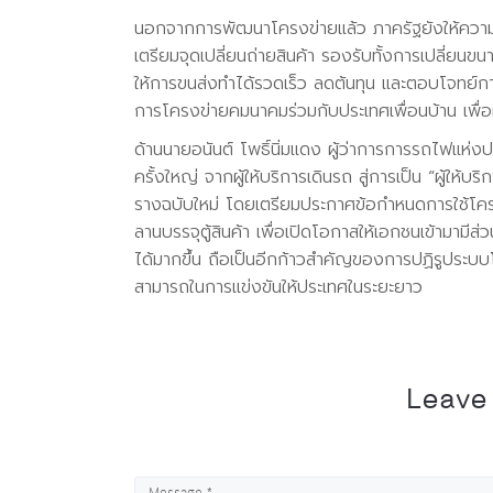
นอกจากการพัฒนาโครงข่ายแล้ว ภาครัฐยังให้ความ
เตรียมจุดเปลี่ยนถ่ายสินค้า รองรับทั้งการเปลี่ยน
ให้การขนส่งทำได้รวดเร็ว ลดต้นทุน และตอบโจทย์ก
การโครงข่ายคมนาคมร่วมกับประเทศเพื่อนบ้าน เพื่อ
ด้านนายอนันต์ โพธิ์นิ่มแดง ผู้ว่าการการรถไฟแห่ง
ครั้งใหญ่ จากผู้ให้บริการเดินรถ สู่การเป็น “ผู้
รางฉบับใหม่ โดยเตรียมประกาศข้อกำหนดการใช้โครง
ลานบรรจุตู้สินค้า เพื่อเปิดโอกาสให้เอกชนเข้ามามีส
ได้มากขึ้น ถือเป็นอีกก้าวสำคัญของการปฏิรูประบบโ
สามารถในการแข่งขันให้ประเทศในระยะยาว
Leave