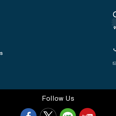
cs
Follow Us