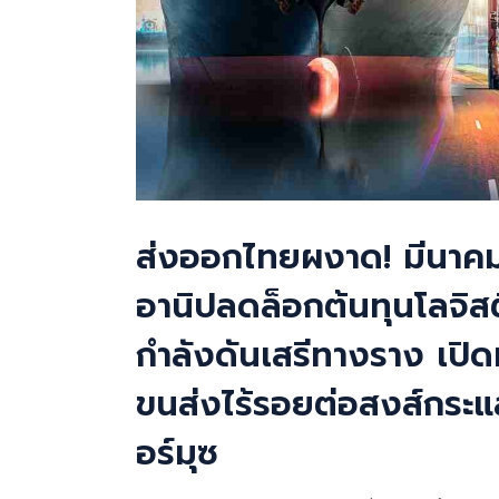
ส่งออกไทยผงาด! มีนาคมทุ
อานิปลดล็อกต้นทุนโลจิส
กำลังดันเสรีทางราง เปิด
ขนส่งไร้รอยต่อสงส์กระ
อร์มุซ