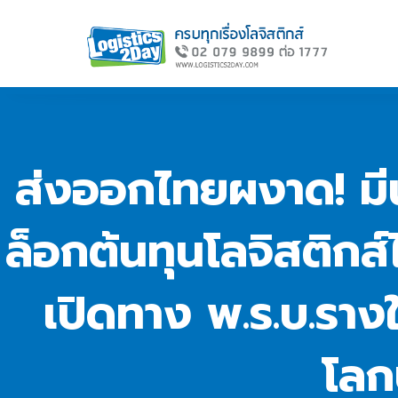
ส่งออกไทยผงาด! มีน
ล็อกต้นทุนโลจิสติกส
เปิดทาง พ.ร.บ.ราง
โลก