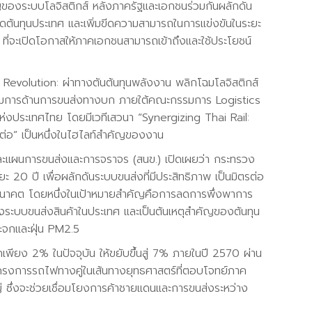
คัญของระบบโลจิสติกส์ หลังภาครัฐและเอกชนร่วมกันผลักดัน
ดต้นทุนประเทศ และเพิ่มขีดความสามารถในการแข่งขันในระยะ
ี่จะเปิดโอกาสให้ภาคเอกชนสามารถเข้าถึงและใช้ประโยชน์
l Revolution: ผ่าทางตันต้นทุนพลังงาน พลิกโฉมโลจิสติกส์
รมการด้านการขนส่งทางบก ภายใต้คณะกรรมการ Logistics
งประเทศไทย โดยมีเวทีเสวนา “Synergizing Thai Rail:
ยต่อ” เป็นหนึ่งในไฮไลท์สำคัญของงาน
และแผนการขนส่งและการจราจร (สนข.) เปิดเผยว่า กระทรวง
 ปี เพื่อผลักดันระบบขนส่งที่มีประสิทธิภาพ เป็นมิตรต่อ
อนาคต โดยหนึ่งในเป้าหมายสำคัญคือการลดการพึ่งพาการ
งระบบขนส่งสินค้าในประเทศ และเป็นต้นเหตุสำคัญของต้นทุน
ระจกและฝุ่น PM2.5
กเพียง 2% ในปัจจุบัน ให้ขยับขึ้นสู่ 7% ภายในปี 2570 ผ่าน
รงการรถไฟทางคู่ในเส้นทางยุทธศาสตร์ที่ตอบโจทย์ภาค
ญ่ ซึ่งจะช่วยเชื่อมโยงการค้าชายแดนและการขนส่งระหว่าง