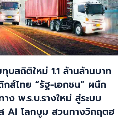
บสถิติใหม่ 1.1 ล้านล้านบาท
ติกส์ไทย “รัฐ-เอกชน” ผนึก
ทาง พ.ร.บ.รางใหม่ สู่ระบบ
แส AI โลกบูม สวนทางวิกฤตฮ