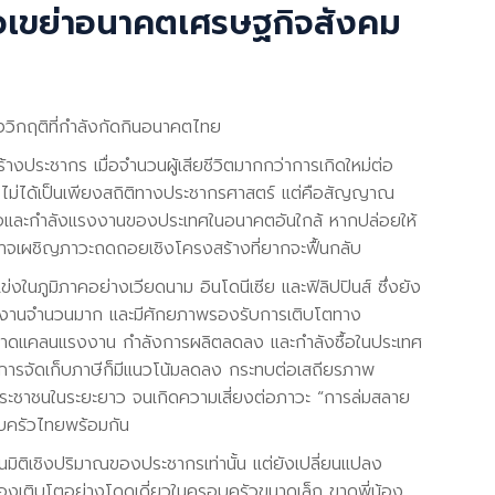
ยวเขย่าอนาคตเศรษฐกิจสังคม
งวิกฤติที่กำลังกัดกินอนาคตไทย
ประชากร เมื่อจำนวนผู้เสียชีวิตมากกว่าการเกิดใหม่ต่อ
0 คน ไม่ได้เป็นเพียงสถิติทางประชากรศาสตร์ แต่คือสัญญาณ
ฐกิจและกำลังแรงงานของประเทศในอนาคตอันใกล้ หากปล่อยให้
อาจเผชิญภาวะถดถอยเชิงโครงสร้างที่ยากจะฟื้นกลับ
แข่งในภูมิภาคอย่างเวียดนาม อินโดนีเซีย และฟิลิปปินส์ ซึ่งยัง
ยทำงานจำนวนมาก และมีศักยภาพรองรับการเติบโตทาง
ขาดแคลนแรงงาน กำลังการผลิตลดลง และกำลังซื้อในประเทศ
กการจัดเก็บภาษีก็มีแนวโน้มลดลง กระทบต่อเสถียรภาพ
ะชาชนในระยะยาว จนเกิดความเสี่ยงต่อภาวะ “การล่มสลาย
บครัวไทยพร้อมกัน
นมิติเชิงปริมาณของประชากรเท่านั้น แต่ยังเปลี่ยนแปลง
เติบโตอย่างโดดเดี่ยวในครอบครัวขนาดเล็ก ขาดพี่น้อง