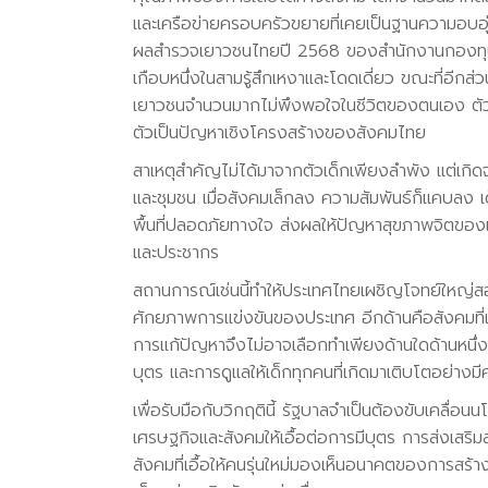
และเครือข่ายครอบครัวขยายที่เคยเป็นฐานความอบอุ่
ผลสำรวจเยาวชนไทยปี 2568 ของสำนักงานกองทุนสน
เกือบหนึ่งในสามรู้สึกเหงาและโดดเดี่ยว ขณะที่อีกส่
เยาวชนจำนวนมากไม่พึงพอใจในชีวิตของตนเอง ตัวเลข
ตัวเป็นปัญหาเชิงโครงสร้างของสังคมไทย
สาเหตุสำคัญไม่ได้มาจากตัวเด็กเพียงลำพัง แต่เก
และชุมชน เมื่อสังคมเล็กลง ความสัมพันธ์ก็แคบลง
พื้นที่ปลอดภัยทางใจ ส่งผลให้ปัญหาสุขภาพจิตของเด็
และประชากร
สถานการณ์เช่นนี้ทำให้ประเทศไทยเผชิญโจทย์ใหญ่ส
ศักยภาพการแข่งขันของประเทศ อีกด้านคือสังคมท
การแก้ปัญหาจึงไม่อาจเลือกทำเพียงด้านใดด้านหนึ่
บุตร และการดูแลให้เด็กทุกคนที่เกิดมาเติบโตอย่างมี
เพื่อรับมือกับวิกฤตินี้ รัฐบาลจำเป็นต้องขับเคลื
เศรษฐกิจและสังคมให้เอื้อต่อการมีบุตร การส่งเสริ
สังคมที่เอื้อให้คนรุ่นใหม่มองเห็นอนาคตของการส