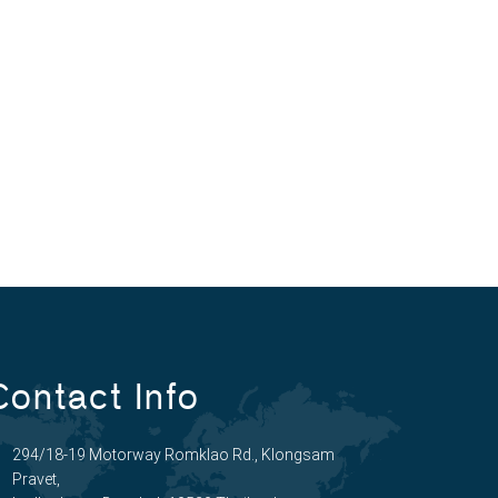
Contact Info
294/18-19 Motorway Romklao Rd., Klongsam
Pravet,