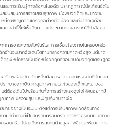
นและการเรียนรู้ทางสังคมในอดีต ปรากฏการณ์นี้สะท้อนชัดใน
ับสนุนการสร้างเสริมสุขภาพ ซึ่งพบว่าเด็กและเยาวชน
วนหนึ่งเผชิญความเครียดอย่างต่อเนื่อง และที่น่าตกใจคือมี
เหล่านี้ชี้ให้เห็นถึงความเปราะบางทางอารมณ์ที่กำลังก่อ
ิดจากการขาดความสัมพันธ์และการเชื่อมโยงภายในครอบครัว
 เด็กจำนวนมากจึงเติบโตท่ามกลางความคาดหวังสูง แต่ขาด
กรุ่นใหม่กลายเป็นอีกหนึ่งวิกฤติที่ซ้อนทับกับวิกฤติเศรษฐกิจ
องด้านพร้อมกัน ด้านหนึ่งคือการขาดแคลนแรงงานที่บั่นทอน
ี่เปราะบางจากปัญหาสุขภาพกายและใจของเด็กและเยาวชน
ง แต่ต้องเดินไปพร้อมกันทั้งการสร้างแรงจูงใจให้คนอยากมี
คุณภาพ มีความสุข และมีภูมิคุ้มกันทางใจ
่อนนโยบายอย่างเป็นระบบ ตั้งแต่การปรับสภาพแวดล้อมทาง
มสถานที่ทำงานที่เป็นมิตรกับครอบครัว การสร้างระบบนิเวศทาง
ร้างครอบครัว ไปจนถึงการลงทุนด้านสุขภาพจิตและพัฒนาการ