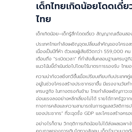
เด็กไทยเกิดน้อยโดดเดี่
ไทย
เด็กเกิดน้อย–เด็กรู้สึกโดดเดี่ยว สัญญาณเตือนสอ
ประเทศไทยกำลังเผชิญจุดเปลี่ยนสำคัญของโครงสร้าง
เนื่องเป็นปีที่ห้า ตัวเลขผู้เสียชีวิตกว่า 559,00
เตือนถึง “ระเบิดเวลา” ที่กำลังสั่นคลอนฐานเศรษ
แนวโน้มนี้ดำเนินต่อไปโดยไร้มาตรการรองรับ ไทย
ความน่ากังวลยิ่งทวีขึ้นเมื่อเปรียบเทียบกับประเทศคู่
อยู่ในช่วงโครงสร้างประชากรขาขึ้น มีแรงงานวั
เศรษฐกิจ ในทางตรงกันข้าม ไทยกำลังเผชิญภาวะ
อ่อนแรงลงอย่างหลีกเลี่ยงไม่ได้ รายได้ภาครัฐจา
ทางการคลังและความสามารถในการดูแลสวัสดิการปร
ของประชากร” ที่จะฉุดรั้ง GDP และโครงสร้างครอ
อย่างไรก็ตาม วิกฤติการเกิดน้อยไม่ได้ส่งผลเฉพาะใ
คุณภาพของการเติบโตทางสังคม เด็กจำนวนมากต้อง