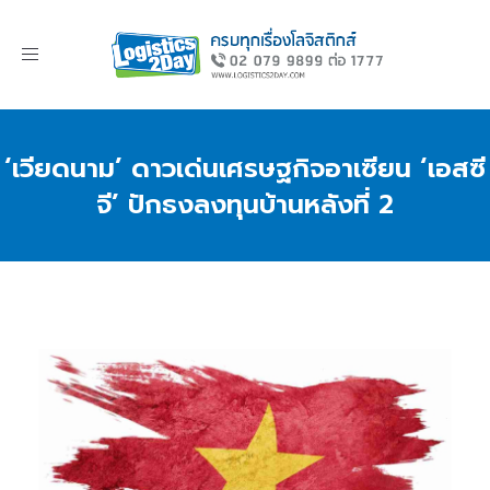
Toggle
navigation
‘เวียดนาม’ ดาวเด่นเศรษฐกิจอาเซียน ‘เอสซี
จี’ ปักธงลงทุนบ้านหลังที่ 2