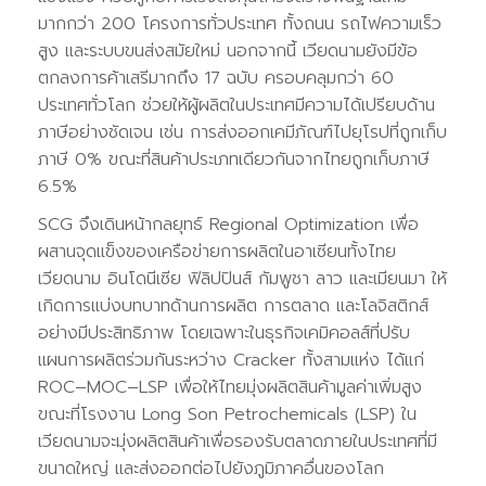
มากกว่า 200 โครงการทั่วประเทศ ทั้งถนน รถไฟความเร็ว
สูง และระบบขนส่งสมัยใหม่ นอกจากนี้ เวียดนามยังมีข้อ
ตกลงการค้าเสรีมากถึง 17 ฉบับ ครอบคลุมกว่า 60
ประเทศทั่วโลก ช่วยให้ผู้ผลิตในประเทศมีความได้เปรียบด้าน
ภาษีอย่างชัดเจน เช่น การส่งออกเคมีภัณฑ์ไปยุโรปที่ถูกเก็บ
ภาษี 0% ขณะที่สินค้าประเภทเดียวกันจากไทยถูกเก็บภาษี
6.5%
SCG จึงเดินหน้ากลยุทธ์ Regional Optimization เพื่อ
ผสานจุดแข็งของเครือข่ายการผลิตในอาเซียนทั้งไทย
เวียดนาม อินโดนีเซีย ฟิลิปปินส์ กัมพูชา ลาว และเมียนมา ให้
เกิดการแบ่งบทบาทด้านการผลิต การตลาด และโลจิสติกส์
อย่างมีประสิทธิภาพ โดยเฉพาะในธุรกิจเคมิคอลส์ที่ปรับ
แผนการผลิตร่วมกันระหว่าง Cracker ทั้งสามแห่ง ได้แก่
ROC–MOC–LSP เพื่อให้ไทยมุ่งผลิตสินค้ามูลค่าเพิ่มสูง
ขณะที่โรงงาน Long Son Petrochemicals (LSP) ใน
เวียดนามจะมุ่งผลิตสินค้าเพื่อรองรับตลาดภายในประเทศที่มี
ขนาดใหญ่ และส่งออกต่อไปยังภูมิภาคอื่นของโลก