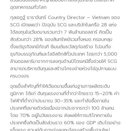
อุตสาหกรรมทั่วโลก
กุลเชฏฐ์ ธาราจันทร์ Country Director – Vietnam ของ
SCG เปิดเผยว่า ปัจจุบัน SCG และบริษัทในเครือ 28 แห่ง
ได้ลงทุนในเวียดนามรวมกว่า 7 พันล้านดอลลาร์ คิดเป็น
สัดส่วนกว่า 28% ของสินทรัพย์รวมทั้งหมด ครอบคลุม
ตั้งแต่ธุรกิจเคมีภัณฑ์ ซีเมนต์และวัสดุก่อสร้าง ไปจนถึง
ธุรกิจบรรจุภัณฑ์และโลจิสติกส์ทั่วประเทศ โดยกว่า 5,000
ล้านดอลลาร์มาจากการลงทุนด้านปิโตรเคมีซึ่งช่วยให้ SCG
สามารถบริหารต้นทุนและสร้างโครงข่ายห่วงโซ่อุปทานแบบ
ครบวงจร
จุดแข็งสำคัญที่ทำให้เวียดนามขึ้นแท่นฐานการผลิตระดับ
ภูมิภาค ได้แก่ ต้นทุนแรงงานที่ต่ำกว่าไทยราว 15–20% ค่า
ไฟฟ้าที่ต่ำกว่าประมาณ 30–35% และกำลังซื้อภายใน
ประเทศที่ขยายตัวต่อเนื่องจากประชากรกว่า 100 ล้านคน
โดย 70% อยู่ในวัยแรงงาน ส่งผลให้การบริโภคภายใน
ประเทศซึ่งคิดเป็นสัดส่วนราว 60% ของ GDP เติบโตอย่าง
แข็งแรง ควบคู่กับการเร่งลงทุนโครงสร้างพื้นฐานใหม่