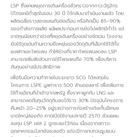
LSP ซึ่งเคยหยุดการเดินเครื่องชั่วคราวจากภาวะวัฏจักร
ปิโตรเคมีต่ำสุดในรอบ 30 ปี ได้กลับมาดำเนินงานแล้ว โดย
ผลิตเฉลี่ยราวสองแสนตันต่อเดือน หรือคิดเป็น 85–90%
ของกำลังการผลิต แม้ผลประกอบการยังไม่พลิกมีกำไร แต่
ขาดทุนน้อยกว่าช่วงที่หยุดเดินเครื่องอย่างชัดเจน โรงงาน
ยังใช้จุดเด่นด้านความยืดหยุ่นของวัตถุดิบที่เลือกใช้ได้ทั้ง
แนฟทาและโพรเพน ทำให้ช่วงที่ราคาโพรเพนลดลง LSP
สามารถเพิ่มสัดส่วนการใช้โพรเพนถึง 70% เพื่อบริหาร
ต้นทุนอย่างมีประสิทธิภาพ
เพื่อรับมือความท้าทายในระยะยาว SCG ได้ลงทุนใน
โครงการ LSPE มูลค่าราว 500 ล้านดอลลาร์ เพื่อเพิ่มการ
ใช้ก๊าซอีเทนที่นำเข้าจากสหรัฐ ซึ่งราคาผูกกับ LNG และ
สามารถลดต้นทุนวัตถุดิบลงได้ราว 30% ปัจจุบันโครงการ
คืบหน้า 20–25% อยู่ระหว่างการก่อสร้างถังเก็บอีเทนข
นาดใหญ่สองถัง คาดเปิดใช้งานปลายปี 2570 ส่วนแผน
ลงทุน LSP เฟส 2 ถูกชะลอไว้ก่อน เนื่องจากสภาวะ
อุตสาหกรรมโลกยังชะลอตัว แต่จะมีการทบทวนรูปแบบ