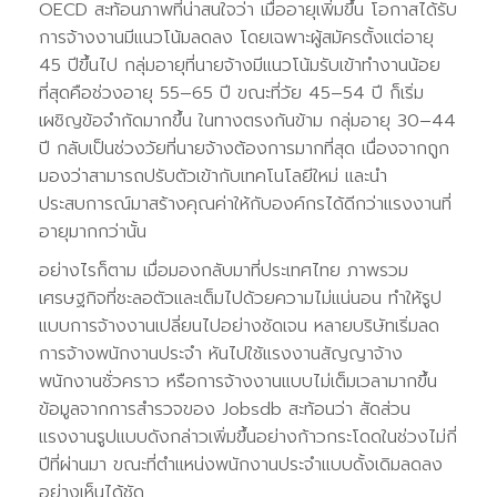
OECD สะท้อนภาพที่น่าสนใจว่า เมื่ออายุเพิ่มขึ้น โอกาสได้รับ
การจ้างงานมีแนวโน้มลดลง โดยเฉพาะผู้สมัครตั้งแต่อายุ
45 ปีขึ้นไป กลุ่มอายุที่นายจ้างมีแนวโน้มรับเข้าทำงานน้อย
ที่สุดคือช่วงอายุ 55–65 ปี ขณะที่วัย 45–54 ปี ก็เริ่ม
เผชิญข้อจำกัดมากขึ้น ในทางตรงกันข้าม กลุ่มอายุ 30–44
ปี กลับเป็นช่วงวัยที่นายจ้างต้องการมากที่สุด เนื่องจากถูก
มองว่าสามารถปรับตัวเข้ากับเทคโนโลยีใหม่ และนำ
ประสบการณ์มาสร้างคุณค่าให้กับองค์กรได้ดีกว่าแรงงานที่
อายุมากกว่านั้น
อย่างไรก็ตาม เมื่อมองกลับมาที่ประเทศไทย ภาพรวม
เศรษฐกิจที่ชะลอตัวและเต็มไปด้วยความไม่แน่นอน ทำให้รูป
แบบการจ้างงานเปลี่ยนไปอย่างชัดเจน หลายบริษัทเริ่มลด
การจ้างพนักงานประจำ หันไปใช้แรงงานสัญญาจ้าง
พนักงานชั่วคราว หรือการจ้างงานแบบไม่เต็มเวลามากขึ้น
ข้อมูลจากการสำรวจของ Jobsdb สะท้อนว่า สัดส่วน
แรงงานรูปแบบดังกล่าวเพิ่มขึ้นอย่างก้าวกระโดดในช่วงไม่กี่
ปีที่ผ่านมา ขณะที่ตำแหน่งพนักงานประจำแบบดั้งเดิมลดลง
อย่างเห็นได้ชัด