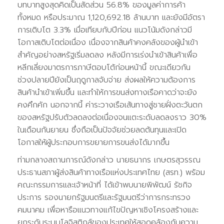
บทบาทสูงสุดคิดเป็นสัดส่วน 56.8% ของมูลค่าการค้า
ทั้งหมด หรือประมาณ 1,120,692.18 ล้านบาท และยังมีอัตรา
การเติบโต 3.3% เมื่อเทียบกับปีก่อน แนวโน้มดังกล่าวมี
โอกาสเติบโตต่อเนื่อง เนื่องจากสินค้าคงคลังของผู้นำเข้า
สำคัญอย่างสหรัฐเริ่มลดลง หลังมีการเร่งนำเข้าสินค้าเพื่อ
หลีกเลี่ยงมาตรการภาษีตอบโต้ก่อนหน้านี้ ขณะเดียวกัน
ช่วงปลายปียังเป็นฤดูกาลจับจ่าย ส่งผลให้ความต้องการ
สินค้านำเข้าเพิ่มขึ้น และทำให้การขนส่งทางเรือคาดว่าจะยัง
คงคึกคัก นอกจากนี้ ค่าระวางเรือเส้นทางสู่ชายฝั่งตะวันตก
ของสหรัฐปรับตัวลดลงต่อเนื่องจนแตะระดับลดลงราว 30%
ในเดือนกันยายน ซึ่งถือเป็นปัจจัยช่วยลดต้นทุนและเปิด
โอกาสให้ผู้ประกอบการขยายการขนส่งได้มากขึ้น
ท่ามกลางสถานการณ์ดังกล่าว นายธนากร เกษตรสุวรรณ
ประธานสภาผู้ส่งสินค้าทางเรือแห่งประเทศไทย (สรท.) พร้อม
คณะกรรมการและเจ้าหน้าที่ ได้เข้าพบนายพิพัฒน์ รัชกิจ
ประการ รองนายกรัฐมนตรีและรัฐมนตรีว่าการกระทรวง
คมนาคม เพื่อหารือแนวทางแก้ไขปัญหาเชิงโครงสร้างและ
ยกระดับระบบโลจิสติกส์ของประเทศให้สอดคล้องกับความ