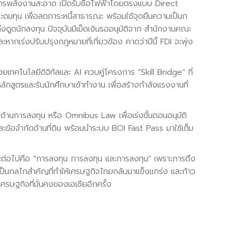
การพลังงานสะอาด เปิดรับซื้อไฟฟ้าโดยตรงแบบ Direct
ระดมทุน เพื่อลดภาระหนี้สาธารณะ พร้อมใช้จุดยืนความเป็นก
งดูดนักลงทุน ปัจจุบันมีเม็ดเงินรออนุมัติจาก สำนักงานคณะ
หากเร่งปรับปรุงกฎหมายที่เกี่ยวข้อง คาดว่าปีนี้ FDI จะพุ่ง
ยเทคโนโลยีดิจิทัลและ AI ควบคู่โครงการ “Skill Bridge” ที่
ลักสูตรและรับนักศึกษาเข้าทำงาน เพื่อสร้างกำลังแรงงานที่
านการลงทุน หรือ Omnibus Law เพื่อเร่งขั้นตอนอนุมัติ
ะข้อจำกัดด้านที่ดิน พร้อมนำระบบ BOI Fast Pass มาใช้เต็ม
ะยะต่อไปคือ “การลงทุน การลงทุน และการลงทุน” เพราะการดึง
จะเป็นกลไกสำคัญที่ทำให้เศรษฐกิจไทยกลับมาแข็งแกร่ง และก้าว
ศรษฐกิจที่มั่นคงของเอเชียอีกครั้ง