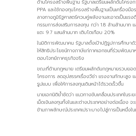
ด้านโครงสร้างพื้นฐาน รัฐบาลเตรียมผลักดันโครง
PPA และใช้กองทุนโครงสร้างพื้นฐานเป็นเครื่องมือ
ลางทางภูมิรัฐศาสตร์ควบคู่พลังงานสะอาดเป็นแรงดึ
กรรมการส่งเสริมการลงทุน กว่า 1.8 ล้านล้านบาท และ
แตะ 9.7 แสนล้านบาท เติบโตเกือบ 20%
ในมิติการพัฒนาคน รัฐบาลตั้งเป้าปฏิรูปการศึกษาด้ว
ให้สิทธิประโยชน์ทางภาษีแก่ภาคเอกชนที่ร่วมพัฒนาห
ตอบโจทย์ภาคธุรกิจจริง
ขณะที่ด้านกฎหมาย เตรียมผลักดันกฎหมายรวบยอดด้
โครงการ ลดอุปสรรคเรื่องวีซ่า แรงงานทักษะสูง แล
รูปแบบ เพื่อให้การลงทุนเดินหน้าได้รวดเร็วขึ้น
นายเอกนิติย้ำชัดว่า แนวทางขับเคลื่อนประเทศในร
เม็ดเงินลงทุนทั้งในและต่างประเทศอย่างต่อเนื่อง 
ข้ามภาพลักษณ์ประเทศเปราะบางไปสู่การเป็นหนึ่งในเ