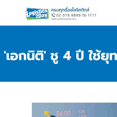
'เอกนิติ' ชู 4 ปี ใ