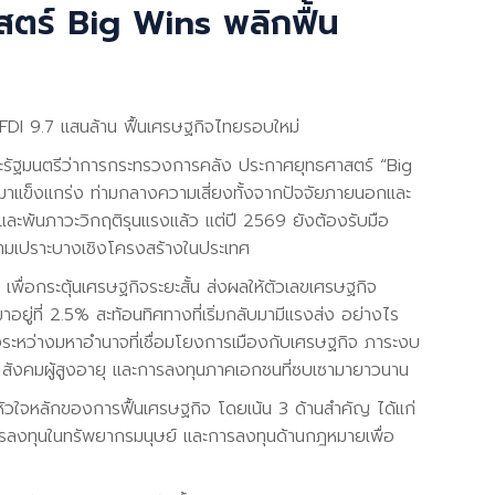
ศาสตร์ Big Wins พลิกฟื้น
ง FDI 9.7 แสนล้าน ฟื้นเศรษฐกิจไทยรอบใหม่
ละรัฐมนตรีว่าการกระทรวงการคลัง ประกาศยุทธศาสตร์ “Big
บมาแข็งแกร่ง ท่ามกลางความเสี่ยงทั้งจากปัจจัยภายนอกและ
วและพ้นภาวะวิกฤติรุนแรงแล้ว แต่ปี 2569 ยังต้องรับมือ
ความเปราะบางเชิงโครงสร้างในประเทศ
เพื่อกระตุ้นเศรษฐกิจระยะสั้น ส่งผลให้ตัวเลขเศรษฐกิจ
ยู่ที่ 2.5% สะท้อนทิศทางที่เริ่มกลับมามีแรงส่ง อย่างไร
งระหว่างมหาอำนาจที่เชื่อมโยงการเมืองกับเศรษฐกิจ ภาระงบ
ง สังคมผู้สูงอายุ และการลงทุนภาคเอกชนที่ซบเซามายาวนาน
ัวใจหลักของการฟื้นเศรษฐกิจ โดยเน้น 3 ด้านสำคัญ ได้แก่
ารลงทุนในทรัพยากรมนุษย์ และการลงทุนด้านกฎหมายเพื่อ