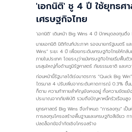
'เอกนิติ' ชู 4 ปี ใช้ยุทธ
เศรษฐกิจไทย
‘เอกนิติ’ เดินหน้า Big Wins 4 ปี ปักหมุดลงทุนดึ
นายเอกนิติ นิติทัณฑ์ประภาศ รองนายกรัฐมนตรี แ
Wins” ระยะ 4 ปี เพื่อยกระดับเศรษฐกิจไทยให้กลั
ภายในประเทศ โดยระบุว่าแม้เศรษฐกิจไทยเริ่มฟื้นตั
มรสุมใหญ่ทั้งด้านภูมิรัฐศาสตร์ ภัยธรรมชาติ และ
ก่อนหน้านี้รัฐบาลได้เร่งมาตรการ “Quick Big Win” 
ไตรมาส 4 ปรับเพิ่มจากระดับคาดการณ์ 0.3% ขึ้นมาอ
ก็ตาม ความท้าทายสำคัญยังคงอยู่ ทั้งความขัดแย้
ประมาณจากภัยพิบัติ รวมถึงปัญหาหนี้ครัวเรือนสู
ยุทธศาสตร์ Big Wins จึงกำหนด “การลงทุน” เป็นห
การลงทุนโครงสร้างพื้นฐานและเศรษฐกิจสีเขียว ก
ปลดล็อกข้อจำกัดเชิงโครงสร้าง