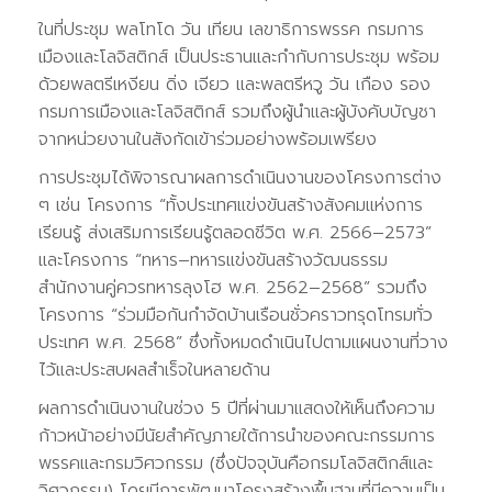
ในที่ประชุม พลโทโด วัน เทียน เลขาธิการพรรค กรมการ
เมืองและโลจิสติกส์ เป็นประธานและกำกับการประชุม พร้อม
ด้วยพลตรีเหงียน ดิ่ง เจียว และพลตรีหวู วัน เกือง รอง
กรมการเมืองและโลจิสติกส์ รวมถึงผู้นำและผู้บังคับบัญชา
จากหน่วยงานในสังกัดเข้าร่วมอย่างพร้อมเพรียง
การประชุมได้พิจารณาผลการดำเนินงานของโครงการต่าง
ๆ เช่น โครงการ “ทั้งประเทศแข่งขันสร้างสังคมแห่งการ
เรียนรู้ ส่งเสริมการเรียนรู้ตลอดชีวิต พ.ศ. 2566–2573”
และโครงการ “ทหาร–ทหารแข่งขันสร้างวัฒนธรรม
สำนักงานคู่ควรทหารลุงโฮ พ.ศ. 2562–2568” รวมถึง
โครงการ “ร่วมมือกันกำจัดบ้านเรือนชั่วคราวทรุดโทรมทั่ว
ประเทศ พ.ศ. 2568” ซึ่งทั้งหมดดำเนินไปตามแผนงานที่วาง
ไว้และประสบผลสำเร็จในหลายด้าน
ผลการดำเนินงานในช่วง 5 ปีที่ผ่านมาแสดงให้เห็นถึงความ
ก้าวหน้าอย่างมีนัยสำคัญภายใต้การนำของคณะกรรมการ
พรรคและกรมวิศวกรรม (ซึ่งปัจจุบันคือกรมโลจิสติกส์และ
วิศวกรรม) โดยมีการพัฒนาโครงสร้างพื้นฐานที่มีความเป็น