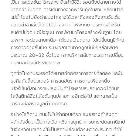
เป็นการแข่งขันว่าใครจะพาสินค้ามีชีวิตรอดถึงปลายทางได้
มากกว่า ในอดีต การเดินทางจากฟาร์มกุ้งในสามเหลี่ยมปาก
แม่น้ำโขงไปยังด่านมงไกอาจใช้เวลาถึงสองถึงสามวันเต็ม
ความล่าช้าเช่นนี้แทบไม่ต่างจากคำพิพากษาประหารสำหรับ
สินค้ามีชีวิต แต่ปัจจุบัน การพัฒนาโครงสร้างพื้นฐาน โดย
เฉพาะทางด่วนสายเหนือ–ใต้ของเวียดนาม ได้เปลี่ยนภูมิทัศน์
การค้าอย่างสิ้นเชิง ระยะเวลาเดินทางถูกบีบให้เหลือเพียง
ประมาณ 28–32 ชั่วโมง หากบริหารเส้นทางและการเปลี่ยน
คนขับอย่างมีประสิทธิภาพ
ทุกชั่วโมงที่ประหยัดได้หมายถึงอัตราการตายที่ลดลง และใน
ธุรกิจกุ้งล็อบสเตอร์ การลดอัตราการตายเพียงหนึ่ง
เปอร์เซ็นต์สามารถแปลงเป็นกำไรหลายสิบล้านดองได้ทันที
โลจิสติกส์จึงไม่ใช่ต้นทุนปลายทางอีกต่อไป แต่กลายเป็น
เครื่องมือสร้างมูลค่าโดยตรง
อย่างไรก็ตาม ถนนไม่ใช่คำตอบเดียว ระบบรางกำลังถูก
ผลักดันขึ้นมาเป็นทางเลือกเชิงกลยุทธ์ การยกระดับสถานีเกป
ในจังหวัดบักเกียงให้เป็นสถานีเชื่อมต่อระหว่างประเทศ ทำให้