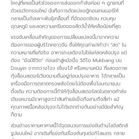
ใหญ่ที่เคยเป็นหัวใจของการส่งออกกำลังค่อย ๆ ถูกแทนที่
ด้วยนวัตกรรมใหม่ นั่นคือการดัดแปลงตู้คอนเทนเนอร์ให้
กลายเป็นถังเพาะพันธุ์เคลื่อนที่ ที่อัดออกซิเจน ควบคุม
อุณหภูมิ และลดความเครียดของสัตว์น้ำให้เหลือน้อยที่สุด
แรงขับเคลื่อนสำคัญของการเปลี่ยนแปลงนี้มาจากความ
ต้องการของผู้บริโภคชาวจีน ซึ่งให้คุณค่าแก่คำว่า “สด” ใน
ความหมายที่แท้จริง อาหารทะเลต้องไม่ใช่แค่สดหลังปรุง แต่
ต้อง “ยังมีชีวิต” ก่อนเข้าสู่หม้อนึ่ง วิดีโอ Mukbang บน
Douyin จากกวางโจว เซี่ยงไฮ้ หรือหนานหนิง ที่แสดงภาพ
กุ้งล็อบสเตอร์เวียดนามดิ้นอยู่ก่อนปรุงอาหาร ได้กลายเป็น
เครื่องมือการตลาดทรงพลังโดยไม่ต้องพึ่งโฆษณาแบบ
ดั้งเดิม ความต้องการนี้ทำให้กุ้งล็อบสเตอร์สดในตลาดค้าส่ง
เจียงหนานมีราคาสูงกว่าสินค้าแช่แข็งถึงสามถึงสี่เท่า แม้
คุณภาพเนื้อหลังปรุงจะไม่ได้แตกต่างกันอย่างมีนัยสำคัญ
ก็ตาม
ส่วนต่างราคามหาศาลนี้ได้จุดชนวนการแข่งขันด้านโลจิสติกส์
รูปแบบใหม่ จากเดิมที่แข่งกันเรื่องต้นทุนต่อกิโลเมตร กลาย