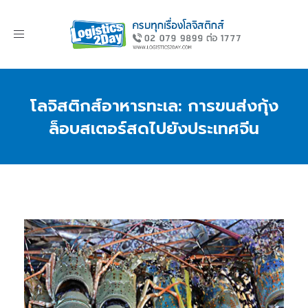
Toggle
navigation
โลจิสติกส์อาหารทะเล: การขนส่งกุ้ง
ล็อบสเตอร์สดไปยังประเทศจีน