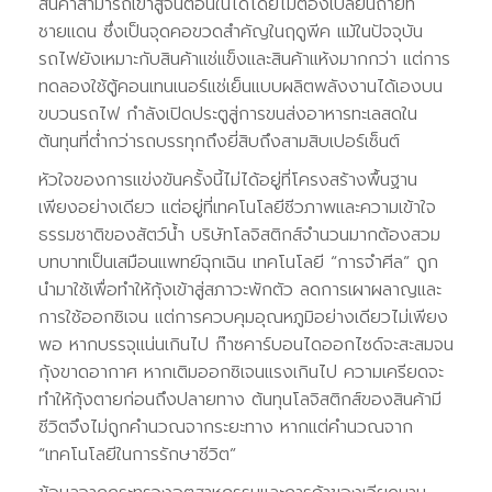
สินค้าสามารถเข้าสู่จีนตอนในได้โดยไม่ต้องเปลี่ยนถ่ายที่
ชายแดน ซึ่งเป็นจุดคอขวดสำคัญในฤดูพีค แม้ในปัจจุบัน
รถไฟยังเหมาะกับสินค้าแช่แข็งและสินค้าแห้งมากกว่า แต่การ
ทดลองใช้ตู้คอนเทนเนอร์แช่เย็นแบบผลิตพลังงานได้เองบน
ขบวนรถไฟ กำลังเปิดประตูสู่การขนส่งอาหารทะเลสดใน
ต้นทุนที่ต่ำกว่ารถบรรทุกถึงยี่สิบถึงสามสิบเปอร์เซ็นต์
หัวใจของการแข่งขันครั้งนี้ไม่ได้อยู่ที่โครงสร้างพื้นฐาน
เพียงอย่างเดียว แต่อยู่ที่เทคโนโลยีชีวภาพและความเข้าใจ
ธรรมชาติของสัตว์น้ำ บริษัทโลจิสติกส์จำนวนมากต้องสวม
บทบาทเป็นเสมือนแพทย์ฉุกเฉิน เทคโนโลยี “การจำศีล” ถูก
นำมาใช้เพื่อทำให้กุ้งเข้าสู่สภาวะพักตัว ลดการเผาผลาญและ
การใช้ออกซิเจน แต่การควบคุมอุณหภูมิอย่างเดียวไม่เพียง
พอ หากบรรจุแน่นเกินไป ก๊าซคาร์บอนไดออกไซด์จะสะสมจน
กุ้งขาดอากาศ หากเติมออกซิเจนแรงเกินไป ความเครียดจะ
ทำให้กุ้งตายก่อนถึงปลายทาง ต้นทุนโลจิสติกส์ของสินค้ามี
ชีวิตจึงไม่ถูกคำนวณจากระยะทาง หากแต่คำนวณจาก
“เทคโนโลยีในการรักษาชีวิต”