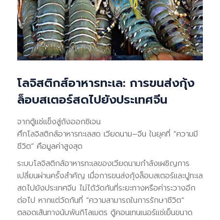
โลจิสติกส์อาหารทะเล: การขนส่งกุ้ง
ล็อบสเตอร์สดไปยังประเทศจีน
จากตู้แช่แข็งสู่ถังออกซิเจน
ศึกโลจิสติกส์อาหารทะเลสด เวียดนาม–จีน ในยุคที่ “ความมี
ชีวิต” คือมูลค่าสูงสุด
ระบบโลจิสติกส์อาหารทะเลของเวียดนามกำลังเผชิญการ
เปลี่ยนผ่านครั้งสำคัญ เมื่อการขนส่งกุ้งล็อบสเตอร์และปูทะเล
สดไปยังประเทศจีน ไม่ได้วัดกันที่ระยะทางหรือค่าระวางอีก
ต่อไป หากแต่วัดกันที่ “ความสามารถในการรักษาชีวิต”
ตลอดเส้นทางนับพันกิโลเมตร ตู้คอนเทนเนอร์แช่เย็นขนาด