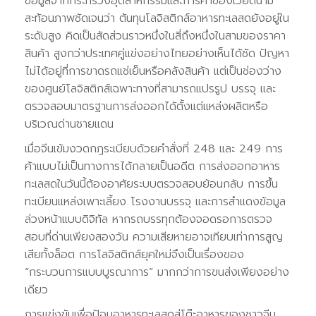
ข้อมูลจากกระทรวงอุตสาหกรรมและการค้าของเวียดนาม
สะท้อนภาพชัดเจนว่า ต้นทุนโลจิสติกส์อาหารทะเลสดยังอยู่ใน
ระดับสูง คิดเป็นสัดส่วนราวหนึ่งในสี่ถึงหนึ่งในสามของราคา
สินค้า สูงกว่าประเทศคู่แข่งอย่างไทยอย่างเห็นได้ชัด ปัญหา
ไม่ได้อยู่ที่การขาดรถแช่เย็นหรือคลังสินค้า แต่เป็นช่องว่าง
ของศูนย์โลจิสติกส์เฉพาะทางที่สามารถแปรรูป บรรจุ และ
ตรวจสอบมาตรฐานการส่งออกได้ตั้งแต่แหล่งผลิตหรือ
บริเวณด่านชายแดน
เมื่อจีนเข้มงวดกฎระเบียบด้วยคำสั่งที่ 248 และ 249 การ
ค้าแบบไม่เป็นทางการได้กลายเป็นอดีต การส่งออกอาหาร
ทะเลสดในวันนี้ต้องอาศัยระบบตรวจสอบย้อนกลับ การขึ้น
ทะเบียนแหล่งเพาะเลี้ยง โรงงานบรรจุ และการสำแดงข้อมูล
ล่วงหน้าแบบดิจิทัล หากรถบรรทุกต้องจอดรอการตรวจ
สอบที่ด่านเพียงสองวัน ความเสียหายอาจเทียบเท่าการสูญ
เสียทั้งล็อต การโลจิสติกส์ยุคใหม่จึงเป็นเรื่องของ
“กระบวนการแบบบูรณาการ” มากกว่าการขนส่งเพียงอย่าง
เดียว
การแข่งขันเพื่อป้อนอาหารทะเลสดสู่โต๊ะอาหารของชาวจีน