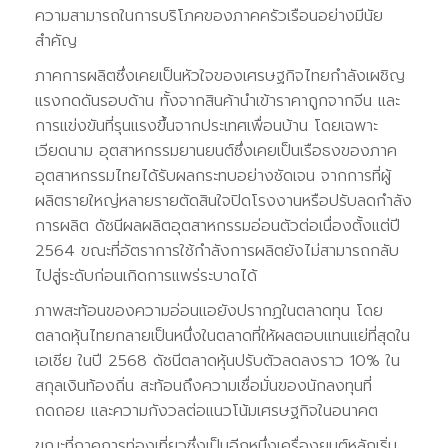
ความสามารถในการบริโภคของภาคครัวเรือนอย่างมีนัย
สำคัญ
ภาคการผลิตซึ่งเคยเป็นหัวใจของเศรษฐกิจไทยกำลังเผชิญ
แรงกดดันรอบด้าน ทั้งจากสินค้านำเข้าราคาถูกจากจีน และ
การแข่งขันที่รุนแรงขึ้นจากประเทศเพื่อนบ้าน โดยเฉพาะ
เวียดนาม อุตสาหกรรมยานยนต์ซึ่งเคยเป็นเรือธงของภาค
อุตสาหกรรมไทยได้รับผลกระทบอย่างชัดเจน จากการที่ผู้
ผลิตรายใหญ่หลายรายตัดสินใจปิดโรงงานหรือปรับลดกำลัง
การผลิต ดัชนีผลผลิตอุตสาหกรรมอ่อนตัวต่อเนื่องตั้งแต่ปี
2564 ขณะที่อัตราการใช้กำลังการผลิตยังไม่สามารถกลับ
ไปสู่ระดับก่อนเกิดการแพร่ระบาดได้
ภาพสะท้อนของความอ่อนแอยังปรากฏในตลาดทุน โดย
ตลาดหุ้นไทยกลายเป็นหนึ่งในตลาดที่ให้ผลตอบแทนแย่ที่สุดใน
เอเชีย ในปี 2568 ดัชนีตลาดหุ้นปรับตัวลดลงราว 10% ใน
สกุลเงินท้องถิ่น สะท้อนถึงความเชื่อมั่นของนักลงทุนที่
ถดถอย และความกังวลต่อแนวโน้มเศรษฐกิจในอนาคต
ขณะที่ภาคการท่องเที่ยวซึ่งเป็นอีกหนึ่งเครื่องยนต์หลักเริ่ม