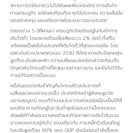
สถานการณ์ดังกล่าวไม่ได้ส่งผลเพียงต่ออัตราการเติบโต
ทางเศรษฐกิจ แต่ยังสะเทือนถึงรายได้ประชาชน ความเชื่อมั่น
ของนักลงทุน และเสถียรภาพในระยะยาวของประเทศ
ตลอดช่วง 5 ปีที่ผ่านมา เศรษฐกิจไทยติดอยู่ในกับดักการ
เติบโตต่ำ โดยขยายตัวเฉลี่ยเพียงราว 2% ต่อปี ทั้งที่ใน
อดีตเคยเป็นหนึ่งในประเทศที่เติบโตเร็วที่สุดของเอเชีย โดย
เฉพาะในช่วงปลายทศวรรษ 2530 ที่อัตราการเติบโตเคยพุ่ง
สูงถึงระดับสองหลัก ความเปลี่ยนแปลงดังกล่าวสะท้อนถึง
ปัญหาเชิงโครงสร้างที่สะสมมาอย่างยาวนาน และยังไม่ได้รับ
การแก้ไขอย่างเป็นระบบ
หนึ่งในแรงกดดันสำคัญคือโครงสร้างประชากรที่
เปลี่ยนแปลงอย่างรวดเร็ว ประเทศไทยเข้าสู่สังคมสูงวัย
อย่างสมบูรณ์ ขณะที่จำนวนประชากรลดลงต่อเนื่องเป็นปีที่สี่
และอัตราการเกิดอยู่ในระดับต่ำสุดในรอบกว่าเจ็ดทศวรรษ
ส่งผลให้กำลังแรงงานหดตัวและศักยภาพการเติบโตในระยะ
ยาวลดลงควบคู่กันไป ขณะเดียวกัน ภาระหนี้ครัวเรือนที่อยู่
ในระดับสูงเกือบ 90% ของ GDP ยังบั่นทอนกำลังซื้อและ