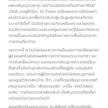
แสดงสัญญาณสะดุด แม้จำนวนนักท่องเที่ยวต่างชาติในปี
2568 จะอยู่ที่เกือบ 33 ล้านคน แต่ยังลดลงจากปีก่อนหน้า
และยังไม่สามารถฟื้นตัวกลับไปสู่ระดับสูงสุดก่อนเกิดโรค
ระบาดได้เต็มที่ ปัจจัยด้านความกังวลเรื่องความปลอดภัย
รวมถึงการแข่งขันจากประเทศคู่แข่งอย่างญี่ปุ่นและเวียดนาม
กลายเป็นแรงกดดันสำคัญต่อศักยภาพการฟื้นตัวของภาค
การท่องเที่ยวไทย
นอกจากนี้ ความไม่แน่นอนทางการเมืองและการเปลี่ยนแปลง
ผู้นำบ่อยครั้งยังส่งผลให้การเบิกจ่ายงบประมาณล่าช้า และ
การขับเคลื่อนโครงการลงทุนขนาดใหญ่ขาดความต่อเนื่อง
ซึ่งยิ่งซ้ำเติมปัญหาเชิงโครงสร้างที่มีอยู่เดิม นายบุรินทร์
อดุลวัฒนะ กรรมการผู้จัดการและหัวหน้านักเศรษฐศาสตร์
ของศูนย์วิจัยกสิกรไทย ชี้ว่า การที่ไทยเปลี่ยนจากประเทศที่
เคยถูกมองว่าเป็น “เสือของเอเชีย” มาเป็น “คนป่วยแห่ง
เอเชีย” ภายในระยะเวลาเพียงสิบปี เป็นสัญญาณเตือนที่น่า
ตกใจและไม่อาจมองข้ามได้
สอดคล้องกับมุมมองของ ดร.พิพัฒน์ เหลืองนฤมิตชัย