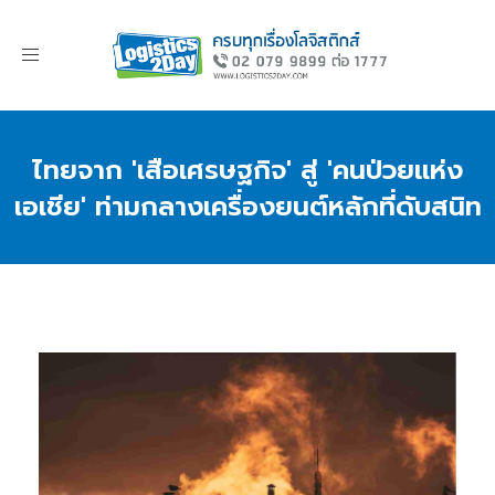
Toggle
navigation
ไทยจาก 'เสือเศรษฐกิจ' สู่ 'คนป่วยแห่ง
เอเชีย' ท่ามกลางเครื่องยนต์หลักที่ดับสนิท