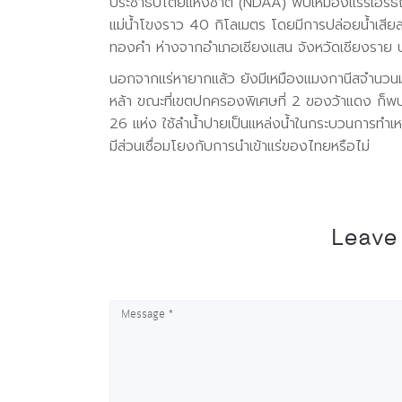
ประชาธิปไตยแห่งชาติ (NDAA) พบเหมืองแรร์เอิร์ธถ
แม่น้ำโขงราว 40 กิโลเมตร โดยมีการปล่อยน้ำเสียลง
ทองคำ ห่างจากอำเภอเชียงแสน จังหวัดเชียงราย 
นอกจากแร่หายากแล้ว ยังมีเหมืองแมงกานีสจำนวนมา
หล้า ขณะที่เขตปกครองพิเศษที่ 2 ของว้าแดง ก็พบ
26 แห่ง ใช้ลำน้ำปายเป็นแหล่งน้ำในกระบวนการทำเหมื
มีส่วนเชื่อมโยงกับการนำเข้าแร่ของไทยหรือไม่
Leave