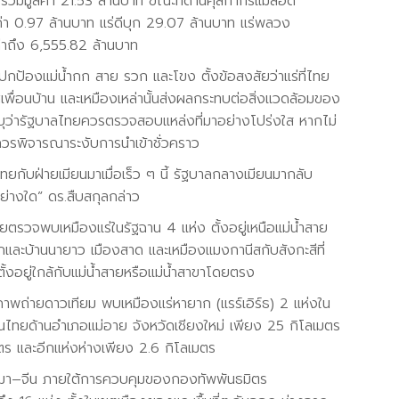
งรวมมูลค่า 21.53 ล้านบาท ขณะที่ด่านศุลกากรแม่สอด
ค่า 0.97 ล้านบาท แร่ดีบุก 29.07 ล้านบาท แร่พลวง
ค่าถึง 6,555.82 ล้านบาท
ปกป้องแม่น้ำกก สาย รวก และโขง ตั้งข้อสงสัยว่าแร่ที่ไทย
ศเพื่อนบ้าน และเหมืองเหล่านั้นส่งผลกระทบต่อสิ่งแวดล้อมของ
ระบุว่ารัฐบาลไทยควรตรวจสอบแหล่งที่มาอย่างโปร่งใส หากไม่
็ควรพิจารณาระงับการนำเข้าชั่วคราว
่ไทยกับฝ่ายเมียนมาเมื่อเร็ว ๆ นี้ รัฐบาลกลางเมียนมากลับ
อย่างใด” ดร.สืบสกุลกล่าว
รวจพบเหมืองแร่ในรัฐฉาน 4 แห่ง ตั้งอยู่เหนือแม่น้ำสาย
และบ้านนายาว เมืองสาด และเหมืองแมงกานีสกับสังกะสีที่
ดตั้งอยู่ใกล้กับแม่น้ำสายหรือแม่น้ำสาขาโดยตรง
ภาพถ่ายดาวเทียม พบเหมืองแร่หายาก (แรร์เอิร์ธ) 2 แห่งใน
นไทยด้านอำเภอแม่อาย จังหวัดเชียงใหม่ เพียง 25 กิโลเมตร
มตร และอีกแห่งห่างเพียง 2.6 กิโลเมตร
นมา–จีน ภายใต้การควบคุมของกองทัพพันธมิตร