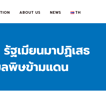
TION
ABOUT US
NEWS
TH
 รัฐเมียนมาปฏิเสธ
มลพิษข้ามแดน