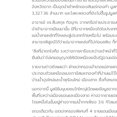
ส่วนจังหวัดแม่ฮ่องสอนมีการนำเข้าแร่ดีบุกและพลว
จังหวัดตาก เป็นจุดนำเข้าหลักของสินแร่ทองคำ มูล
3,327.36 ล้านบาท และโลหะพลวงที่ยังไม่ขึ้นรูปมูล
อาจารย์ ดร.สืบสกุล กิจนุกร จากเครือข่ายประชาชน
นำเข้ามาจากเมียนมานั้น มีที่มาจากเหมืองใดในประเท
แม่น้ำสายหลักที่ไหลลงสู่ประเทศไทยหรือไม่ พร้อม
สามารถพิสูจน์ได้ว่าแร่มาจากแหล่งที่ไม่ก่อมลพิษ ก
“สิ่งที่น่าตกใจคือ ระหว่างการหารือระหว่างเจ้าหน้าที
ยืนยันว่าไม่เคยอนุญาตให้เปิดเหมืองแร่ในรัฐฉานแต่
รายงานข่าวยังเผยว่า ฝ่ายปกครองอำเภอแม่สายเคยต
ประกอบด้วยเหมืองแมงกานีสและทองคำที่บ้านแม่โจ๊ก
บ้านน้ำปุงใหม่และน้ำพุร้อนใหม่ เมืองสาด ซึ่งทั้งหม
นอกจากนี้ มูลนิธิมนุษยชนไทใหญ่เปิดเผยข้อมูลจาก
พื้นที่ระหว่างเมืองยอนและเมืองสาด ห่างจากชายแด
โดยหนึ่งในนั้นอยู่ห่างจากแม่น้ำกกเพียง 3.6 กิโลเ
ขณะเดียวกัน เขตปกครองพิเศษที่ 4 ชายแดนเมีย