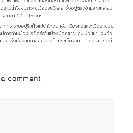
ึง 16 แห่ง ทั้งในเขตเมืองยองและพื้นที่ตะวันออก ห่างจาก
สู่แม่น้ำโขงบริเวณเมืองสบโหลย ซึ่งอยู่ตรงข้ามสามเหลี่ยม
ประมาณ 125 กิโลเมตร
กกระจายอยู่ริมฝั่งแม่น้ำโหลย เช่น เมืองแอ่นและเมืองหลอย
มีการทำเหมืองแรร์เอิร์ธในเมืองป๊อกชายแดนเมียนมา–จีนถึง
อง ซึ่งทั้งหมดกำลังกลายเป็นประเด็นร้อนว่ากิจกรรมเหล่านี้
 a comment