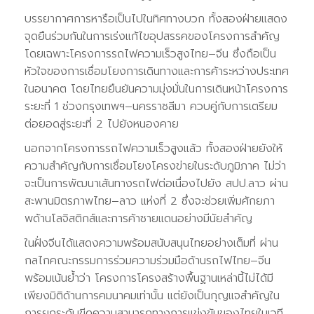
บรรยากาศการหารือเป็นไปในทิศทางบวก ทั้งสองฝ่ายแสดง
จุดยืนร่วมกันในการเร่งแก้ไขอุปสรรคของโครงการสำคัญ
โดยเฉพาะโครงการรถไฟความเร็วสูงไทย–จีน ซึ่งถือเป็น
หัวใจของการเชื่อมโยงการเดินทางและการค้าระหว่างประเทศ
ในอนาคต โดยไทยยืนยันความมุ่งมั่นในการเดินหน้าโครงการ
ระยะที่ 1 ช่วงกรุงเทพฯ–นครราชสีมา ควบคู่กับการเตรียม
ต่อยอดสู่ระยะที่ 2 ไปยังหนองคาย
นอกจากโครงการรถไฟความเร็วสูงแล้ว ทั้งสองฝ่ายยังให้
ความสำคัญกับการเชื่อมโยงโครงข่ายในระดับภูมิภาค ไม่ว่า
จะเป็นการพัฒนาเส้นทางรถไฟต่อเนื่องไปยัง สปป.ลาว ผ่าน
สะพานมิตรภาพไทย–ลาว แห่งที่ 2 ซึ่งจะช่วยเพิ่มศักยภา
พด้านโลจิสติกส์และการค้าชายแดนอย่างมีนัยสำคัญ
ในฝั่งจีนได้แสดงความพร้อมสนับสนุนไทยอย่างเต็มที่ ผ่าน
กลไกคณะกรรมการร่วมความร่วมมือด้านรถไฟไทย–จีน
พร้อมเน้นย้ำว่า โครงการโครงสร้างพื้นฐานเหล่านี้ไม่ได้มี
เพียงมิติด้านการคมนาคมเท่านั้น แต่ยังเป็นกุญแจสำคัญใน
การยกระดับขีดความสามารถทางการแข่งขันของไทยในเวที