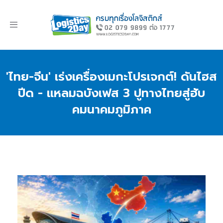
Toggle
navigation
'ไทย-จีน' เร่งเครื่องเมกะโปรเจกต์! ดันไฮส
ปีด - แหลมฉบังเฟส 3 ปูทางไทยสู่ฮับ
คมนาคมภูมิภาค