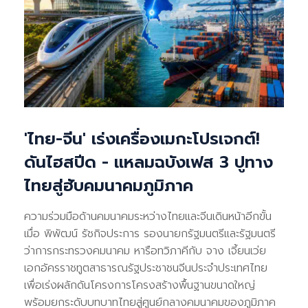
'ไทย-จีน' เร่งเครื่องเมกะโปรเจกต์!
ดันไฮสปีด - แหลมฉบังเฟส 3 ปูทาง
ไทยสู่ฮับคมนาคมภูมิภาค
ความร่วมมือด้านคมนาคมระหว่างไทยและจีนเดินหน้าอีกขั้น
เมื่อ พิพัฒน์ รัชกิจประการ รองนายกรัฐมนตรีและรัฐมนตรี
ว่าการกระทรวงคมนาคม หารือทวิภาคีกับ จาง เจี้ยนเว่ย
เอกอัครราชทูตสาธารณรัฐประชาชนจีนประจำประเทศไทย
เพื่อเร่งผลักดันโครงการโครงสร้างพื้นฐานขนาดใหญ่
พร้อมยกระดับบทบาทไทยสู่ศูนย์กลางคมนาคมของภูมิภาค