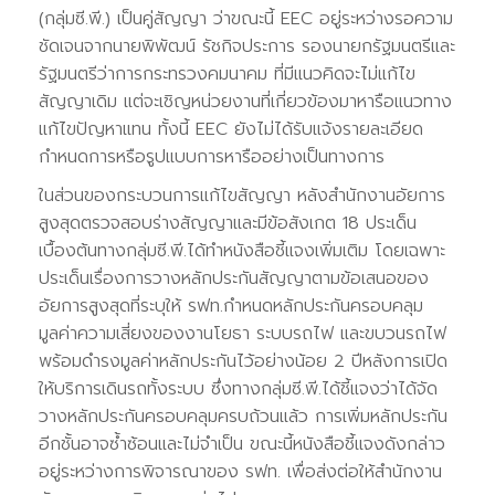
(กลุ่มซี.พี.) เป็นคู่สัญญา ว่าขณะนี้ EEC อยู่ระหว่างรอความ
ชัดเจนจากนายพิพัฒน์ รัชกิจประการ รองนายกรัฐมนตรีและ
รัฐมนตรีว่าการกระทรวงคมนาคม ที่มีแนวคิดจะไม่แก้ไข
สัญญาเดิม แต่จะเชิญหน่วยงานที่เกี่ยวข้องมาหารือแนวทาง
แก้ไขปัญหาแทน ทั้งนี้ EEC ยังไม่ได้รับแจ้งรายละเอียด
กำหนดการหรือรูปแบบการหารืออย่างเป็นทางการ
ในส่วนของกระบวนการแก้ไขสัญญา หลังสำนักงานอัยการ
สูงสุดตรวจสอบร่างสัญญาและมีข้อสังเกต 18 ประเด็น
เบื้องต้นทางกลุ่มซี.พี.ได้ทำหนังสือชี้แจงเพิ่มเติม โดยเฉพาะ
ประเด็นเรื่องการวางหลักประกันสัญญาตามข้อเสนอของ
อัยการสูงสุดที่ระบุให้ รฟท.กำหนดหลักประกันครอบคลุม
มูลค่าความเสี่ยงของงานโยธา ระบบรถไฟ และขบวนรถไฟ
พร้อมดำรงมูลค่าหลักประกันไว้อย่างน้อย 2 ปีหลังการเปิด
ให้บริการเดินรถทั้งระบบ ซึ่งทางกลุ่มซี.พี.ได้ชี้แจงว่าได้จัด
วางหลักประกันครอบคลุมครบถ้วนแล้ว การเพิ่มหลักประกัน
อีกชั้นอาจซ้ำซ้อนและไม่จำเป็น ขณะนี้หนังสือชี้แจงดังกล่าว
อยู่ระหว่างการพิจารณาของ รฟท. เพื่อส่งต่อให้สำนักงาน