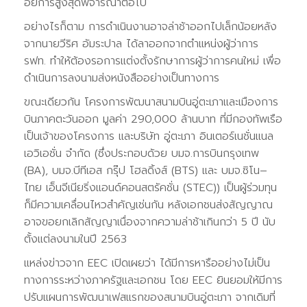
อัยการสูงสุดพิจารณาต่อไป
อย่างไรก็ตาม การดำเนินงานอาจล่าช้าออกไปเล็กน้อยหลัง
จากนายวีริศ อัมระปาล ได้ลาออกจากตำแหน่งผู้ว่าการ
รฟท. ทำให้ต้องรอการแต่งตั้งรักษาการผู้ว่าการคนใหม่ เพื่อ
ดำเนินการลงนามส่งหนังสืออย่างเป็นทางการ
ขณะเดียวกัน โครงการพัฒนาสนามบินอู่ตะเภาและเมืองการ
บินภาคตะวันออก มูลค่า 290,000 ล้านบาท ที่มีกองทัพเรือ
เป็นเจ้าของโครงการ และบริษัท อู่ตะเภา อินเตอร์เนชั่นแนล
เอวิเอชั่น จำกัด (ซึ่งประกอบด้วย บมจ.การบินกรุงเทพ
(BA), บมจ.บีทีเอส กรุ๊ป โฮลดิ้งส์ (BTS) และ บมจ.ซิโน–
ไทย เอ็นจีเนียริ่งแอนด์คอนสตรัคชั่น (STEC)) เป็นผู้ร่วมทุน
ก็มีความเคลื่อนไหวสำคัญเช่นกัน หลังเอกชนส่งสัญญาณ
อาจขอยกเลิกสัญญาเนื่องจากความล่าช้าเกินกว่า 5 ปี นับ
ตั้งแต่ลงนามในปี 2563
แหล่งข่าวจาก EEC เปิดเผยว่า ได้มีการหารืออย่างไม่เป็น
ทางการระหว่างภาครัฐและเอกชน โดย EEC ยินยอมให้มีการ
ปรับแผนการพัฒนาเฟสแรกของสนามบินอู่ตะเภา จากเดิมที่